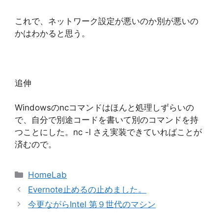
これで、ネットワーク設定が悪いのか別が悪いの
かはわかると思う。
追伸
Windowsのncコマンドはほんと処理しずらいの
で、自分で別途コードを書いて別のコマンドを持
つことにした。nc -l さえ実装できていればことが
済むので。
カ
HomeLab
テ
Evernote止めるの止めました。
ゴ
今更ながらIntel 第９世代のマシン
リ