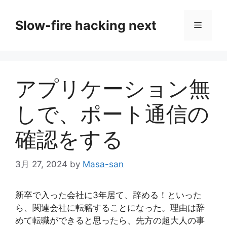
コ
ン
Slow-fire hacking next
メ
テ
ン
ニ
ツ
へ
アプリケーション無
ス
ュ
キ
しで、ポート通信の
ッ
ー
プ
確認をする
3月 27, 2024
by
Masa-san
新卒で入った会社に3年居て、辞める！といった
ら、関連会社に転籍することになった。理由は辞
めて転職ができると思ったら、先方の超大人の事