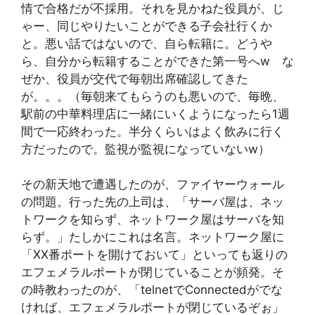
情で合格だが不採用。それを見かねた役員が、じ
ゃー、同じやりたいことができる子会社行くか
と。悪い話ではないので、自ら転籍に。どうや
ら、自分から転籍することができた第一号へw な
ぜか、役員が交代で毎朝出席確認してきた
が。。。（毎朝来てもらうのも悪いので、毎晩、
駅前の中華料理店に一緒にいくようになったら1週
間で一応終わった。半分くらいはよく飲みに行く
方だったので。監視が監視になっていないw）
その新天地で遭遇したのが、ファイヤーウォール
の問題。行った先の上司は、「サーバ屋は、ネッ
トワークを知らず、ネットワーク屋はサーバを知
らず。」たしかにこれは名言。ネットワーク屋に
「XX番ポートを開けておいて」といっても返りの
エフェメラルポートが閉じていることが頻発。そ
の時教わったのが、「telnetでConnectedがでな
ければ、エフェメラルポートが閉じているぞぉ」