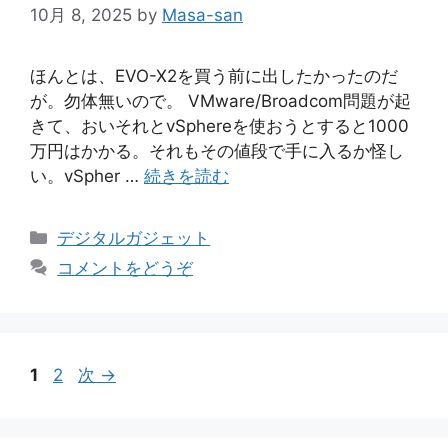
10月 8, 2025
by
Masa-san
ほんとは、EVO-X2を買う前に出したかったのだ
が。勿体無いので。 VMware/Broadcom問題が起
きて、おいそれとvSphereを使おうとすると1000
万円はかかる。それもその値段で手に入るか怪し
い。vSpher …
続きを読む
カ
デジタルガジェット
テ
コメントをどうぞ
ゴ
リ
ー
ペ
ペ
1
2
次
→
ー
ー
ジ
ジ