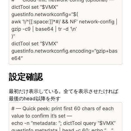
dictTool set “$VMX”
guestinfo.networkconfig=”$(
awk ‘!/^[[:space:]]*#/ && NF’ network-config |
gzip -c9 | base64 | tr -d ‘\n’
)”
dictTool set “$VMX”
guestinfo.networkconfig.encoding=”gzip+bas
e64″
設定確認
最初だけ表示している。全てを表示させたければ
最後のhead以降を外す
# — Quick peek: print first 60 chars of each
value to confirm it’s set —
echo -n “metadata: “; dictTool query “$VMX”
guestinfo.metadata | head -c 60; echo ” …”