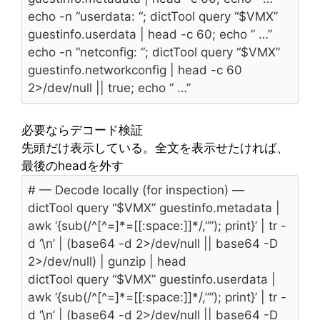
echo -n “userdata: “; dictTool query “$VMX”
guestinfo.userdata | head -c 60; echo ” …”
echo -n “netconfig: “; dictTool query “$VMX”
guestinfo.networkconfig | head -c 60
2>/dev/null || true; echo ” …”
必要ならデコード検証
先頭だけ表示している。全文を表示せたければ、
最後のheadを外す
# — Decode locally (for inspection) —
dictTool query “$VMX” guestinfo.metadata |
awk ‘{sub(/^[^=]*=[[:space:]]*/,””); print}’ | tr -
d ‘\n’ | (base64 -d 2>/dev/null || base64 -D
2>/dev/null) | gunzip | head
dictTool query “$VMX” guestinfo.userdata |
awk ‘{sub(/^[^=]*=[[:space:]]*/,””); print}’ | tr -
d ‘\n’ | (base64 -d 2>/dev/null || base64 -D