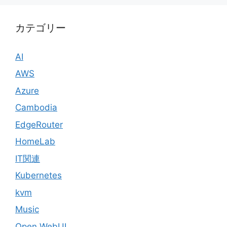
カテゴリー
AI
AWS
Azure
Cambodia
EdgeRouter
HomeLab
IT関連
Kubernetes
kvm
Music
Open WebUI