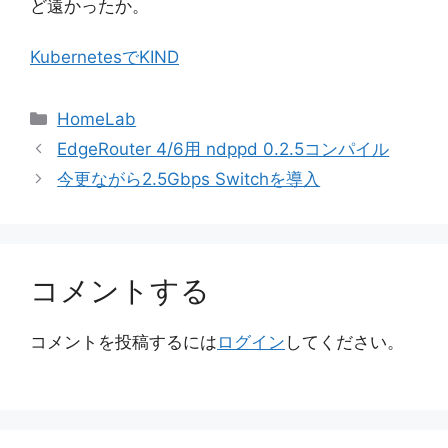
ど遠かったか。
KubernetesでKIND
カ
HomeLab
テ
EdgeRouter 4/6用 ndppd 0.2.5コンパイル
ゴ
今更ながら2.5Gbps Switchを導入
リ
ー
コメントする
コメントを投稿するには
ログイン
してください。