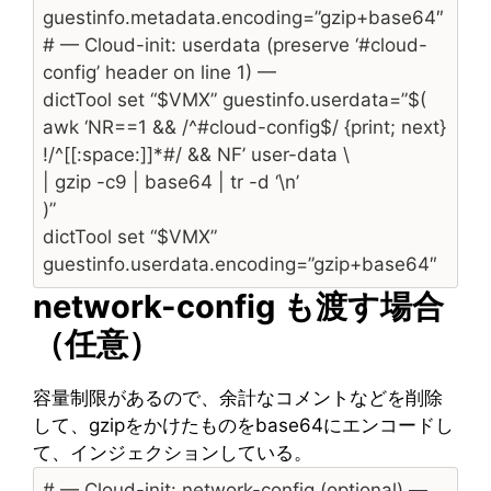
guestinfo.metadata.encoding=”gzip+base64″
# — Cloud-init: userdata (preserve ‘#cloud-
config’ header on line 1) —
dictTool set “$VMX” guestinfo.userdata=”$(
awk ‘NR==1 && /^#cloud-config$/ {print; next}
!/^[[:space:]]*#/ && NF’ user-data \
| gzip -c9 | base64 | tr -d ‘\n’
)”
dictTool set “$VMX”
guestinfo.userdata.encoding=”gzip+base64″
network-config も渡す場合
（任意）
容量制限があるので、余計なコメントなどを削除
して、gzipをかけたものをbase64にエンコードし
て、インジェクションしている。
# — Cloud-init: network-config (optional) —