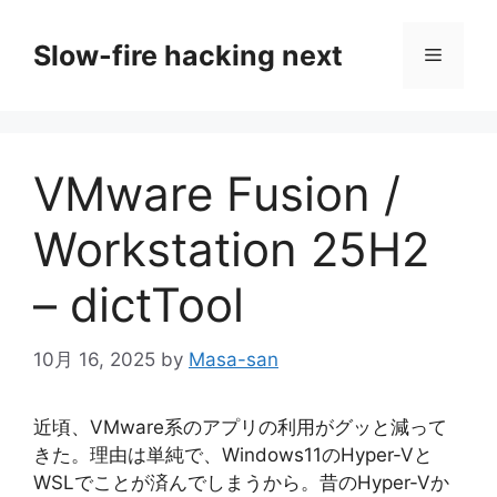
コ
ン
Slow-fire hacking next
メ
テ
ン
ニ
ツ
へ
VMware Fusion /
ス
ュ
キ
Workstation 25H2
ッ
ー
プ
– dictTool
10月 16, 2025
by
Masa-san
近頃、VMware系のアプリの利用がグッと減って
きた。理由は単純で、Windows11のHyper-Vと
WSLでことが済んでしまうから。昔のHyper-Vか