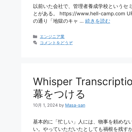
以前いた会社で、管理者養成学校というセ
とがある。 https://www.hell-cam
の通り「地獄のキャ …
続きを読む
カ
エンジニア業
テ
コメントをどうぞ
ゴ
リ
ー
Whisper Transc
幕をつける
10月 1, 2024
by
Masa-san
基本的に「忙しい」人には、物事を頼めな
い。やっていただいたとしても禍根を残す