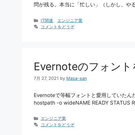
問が残る。本当に「忙しい」（しかし、やる
カ
IT関連
、
エンジニア業
テ
コメントをどうぞ
ゴ
リ
ー
Evernoteのフォ
7月 27, 2021
by
Masa-san
Evernoteで等幅フォントと愛用していたんだが。。。
hostpath -o wideNAME READY STATUS
カ
エンジニア業
テ
コメントをどうぞ
ゴ