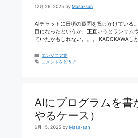
12月 28, 2025
by
Masa-san
AIチャットに日頃の疑問を投げかけている
目になったというか、正直いうとランサム
ていたかもしれない。。。 KADOKAWAしか
カ
エンジニア業
テ
コメントをどうぞ
ゴ
リ
ー
AIにプログラムを
やるケース）
6月 15, 2025
by
Masa-san