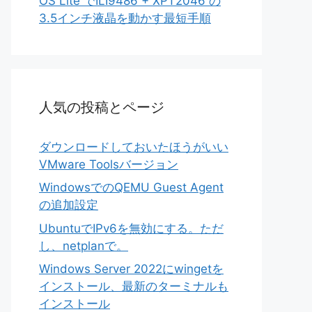
OS Lite でILI9486 + XPT2046 の
3.5インチ液晶を動かす最短手順
人気の投稿とページ
ダウンロードしておいたほうがいい
VMware Toolsバージョン
WindowsでのQEMU Guest Agent
の追加設定
UbuntuでIPv6を無効にする。ただ
し、netplanで。
Windows Server 2022にwingetを
インストール、最新のターミナルも
インストール