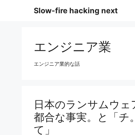
コ
Slow-fire hacking next
ン
テ
ン
ツ
へ
エンジニア業
ス
キ
ッ
エンジニア業的な話
プ
日本のランサムウェ
都合な事実。と「チ
て」