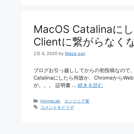
リ
ー
MacOS Catalina
Clientに繋がらなく
2月 4, 2020
by
Masa-san
ブログお引っ越ししてからの初投稿なので、
Catalinaにしたら何故か、ChromeからWe
が。。。 証明書 …
続きを読む
カ
HomeLab
、
エンジニア業
テ
コメントをどうぞ
ゴ
リ
ー