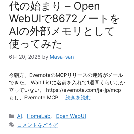
代の始まり – Open
WebUIで8672ノートを
AIの外部メモリとして
使ってみた
6月 20, 2026
by
Masa-san
今朝方、EvernoteのMCPリリースの連絡がメール
できた。 Wait Listに名前を入れて1週間くらいしか
立っていない。 https://evernote.com/ja-jp/mcp
もし、Evernote MCP …
続きを読む
カ
AI
、
HomeLab
、
Open WebUI
テ
コメントをどうぞ
ゴ