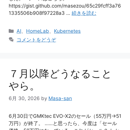
https://gist.github.com/masezou/65c29fcff3a76
1335506b908f97228a3 …
続きを読む
カ
AI
、
HomeLab
、
Kubernetes
テ
コメントをどうぞ
ゴ
リ
ー
７月以降どうなること
やら。
6月 30, 2026
by
Masa-san
6月30日でGMKtec EVO-X2のセール（55万円→51
万円）が終了。 ……と思ったら、今度は「セール