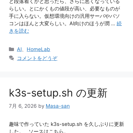
と段落着くかと思ったら、さらに悪くなっている
らしい。とにかくもの値段が高い、必要なものが
手に入らない。仮想環境向けの汎用サーバやパソ
コンはほんと大変らしい。AI向けのほうが潤 …
続
きを読む
カ
AI
、
HomeLab
テ
コメントをどうぞ
ゴ
リ
ー
k3s-setup.sh の更新
7月 6, 2026
by
Masa-san
趣味で作っていた k3s-setup.sh を久しぶりに更新
した。 ソースはこちら。