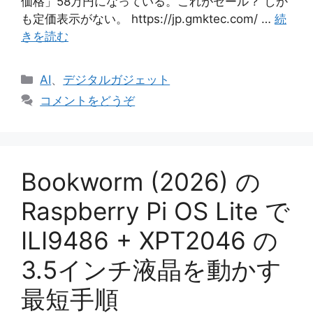
価格」58万円になっている。これがセール？ しか
も定価表示がない。 https://jp.gmktec.com/ …
続
きを読む
カ
AI
、
デジタルガジェット
テ
コメントをどうぞ
ゴ
リ
ー
Bookworm (2026) の
Raspberry Pi OS Lite で
ILI9486 + XPT2046 の
3.5インチ液晶を動かす
最短手順