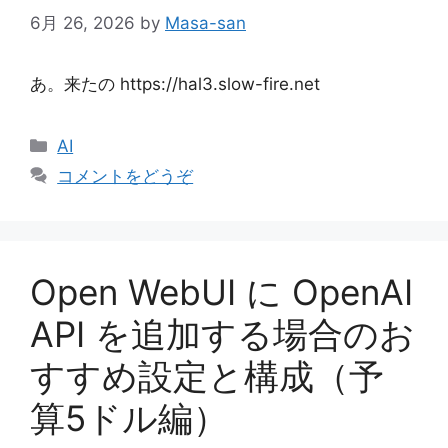
6月 26, 2026
by
Masa-san
あ。来たの https://hal3.slow-fire.net
カ
AI
テ
コメントをどうぞ
ゴ
リ
ー
Open WebUI に OpenAI
API を追加する場合のお
すすめ設定と構成（予
算5ドル編）