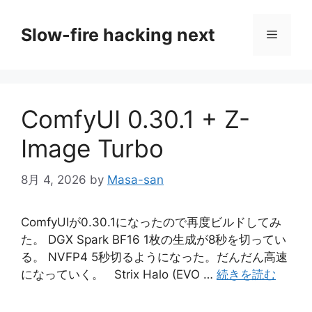
コ
ン
Slow-fire hacking next
メ
テ
ン
ニ
ツ
へ
ComfyUI 0.30.1 + Z-
ス
ュ
キ
Image Turbo
ッ
ー
プ
8月 4, 2026
by
Masa-san
ComfyUIが0.30.1になったので再度ビルドしてみ
た。 DGX Spark BF16 1枚の生成が8秒を切ってい
る。 NVFP4 5秒切るようになった。だんだん高速
になっていく。 Strix Halo (EVO …
続きを読む