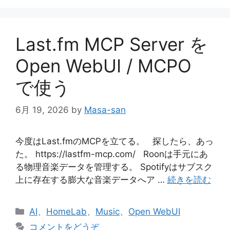
リ
ー
Last.fm MCP Server を
Open WebUI / MCPO
で使う
6月 19, 2026
by
Masa-san
今度はLast.fmのMCPを立てる。 探したら、あっ
た。 https://lastfm-mcp.com/ Roonは手元にあ
る物理音楽データを管理する。 Spotifyはサブスク
上に存在する膨大な音楽データへア …
続きを読む
カ
AI
、
HomeLab
、
Music
、
Open WebUI
テ
コメントをどうぞ