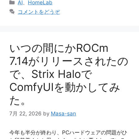
カ
AI
、
HomeLab
テ
コメントをどうぞ
ゴ
リ
ー
いつの間にかROCm
7.14がリリースされたの
で、Strix Haloで
ComfyUIを動かしてみ
た。
7月 22, 2026
by
Masa-san
今年も半分が終わり、PCハードウェアの問題がひ