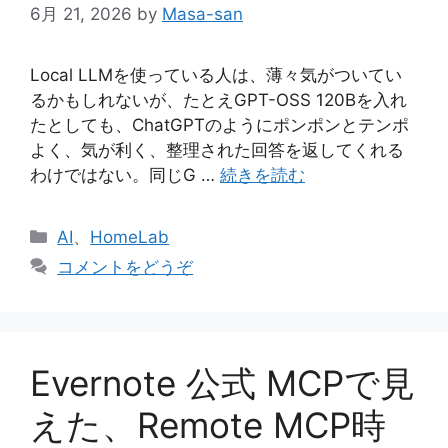
6月 21, 2026
by
Masa-san
Local LLMを使っている人は、薄々気がついてい
るかもしれないが、たとえGPT-OSS 120Bを入れ
たとしても、ChatGPTのようにポンポンとテンポ
よく、気が利く、整理された回答を返してくれる
わけではない。同じG …
続きを読む
カ
AI
、
HomeLab
テ
コメントをどうぞ
ゴ
リ
ー
Evernote 公式 MCPで見
えた、Remote MCP時