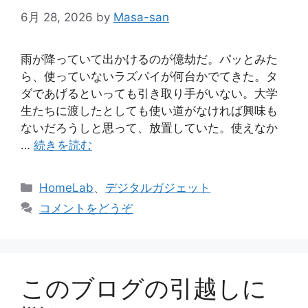
6月 28, 2026
by
Masa-san
雨が降っていて出かけるのが億劫だ。パッとみた
ら、使っていないラズパイが何台かでてきた。タ
ダであげるといっても引き取り手がいない。大学
生たちに渡したとしても使い道がなければ興味も
ないだろうしと思って、放置していた。使えなか
…
続きを読む
カ
HomeLab
、
デジタルガジェット
テ
コメントをどうぞ
ゴ
リ
ー
このブログの引越しに