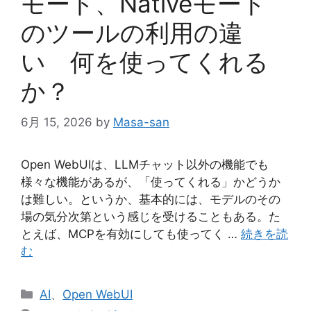
モード、Nativeモード
のツールの利用の違
い 何を使ってくれる
か？
6月 15, 2026
by
Masa-san
Open WebUIは、LLMチャット以外の機能でも
様々な機能があるが、「使ってくれる」かどうか
は難しい。というか、基本的には、モデルのその
場の気分次第という感じを受けることもある。た
とえば、MCPを有効にしても使ってく …
続きを読
む
カ
AI
、
Open WebUI
テ