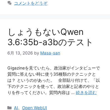
テ
コメントをどうぞ
ゴ
リ
ー
しょうもないQwen
3.6:35b-a3bのテスト
6月 13, 2026
by
Masa-san
Gigazineを見ていたら、政治家がインタビューで
質問に答えない時に使う35種類のテクニックと
は？ というのがあった。 全部貼り付けて、「以
下のテクニックを使って、政治家と記者のやりと
りを作ってください。質問内容は …
続きを読む
カ
AI
、
Open WebUI