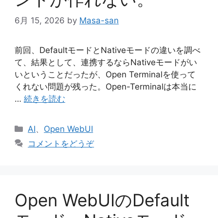
6月 15, 2026
by
Masa-san
前回、DefaultモードとNativeモードの違いを調べ
て、結果として、連携するならNativeモードがい
いということだったが、Open Terminalを使って
くれない問題が残った。Open-Terminalは本当に
…
続きを読む
カ
AI
、
Open WebUI
テ
コメントをどうぞ
ゴ
リ
ー
Open WebUIのDefault