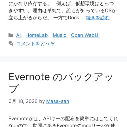
にかなり依存する。 例えば、仮想環境はとっつ
きやすい。理由は単純で、誰もが知っているOSが
立ち上がるからだ。 一方でDock …
続きを読む
カ
AI
、
HomeLab
、
Music
、
Open WebUI
テ
コメントをどうぞ
ゴ
リ
ー
Evernote のバックアッ
プ
6月 18, 2026
by
Masa-san
Evernoteがは、APIキーの配布を簡単にはしてくれ
ないので、世間にあるEvernoteのmcpサーバが使