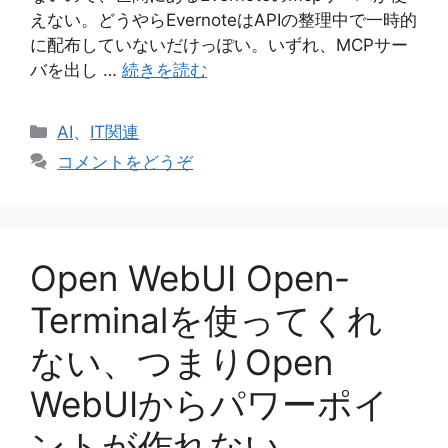
えない。どうやらEvernoteはAPIの整理中で一時的
に配布していないだけっぽい。いずれ、MCPサー
バを出し …
続きを読む
カ
AI
、
IT関連
テ
コメントをどうぞ
ゴ
リ
ー
Open WebUI Open-
Terminalを使ってくれ
ない、つまりOpen
WebUIからパワーポイ
ントが作れない。