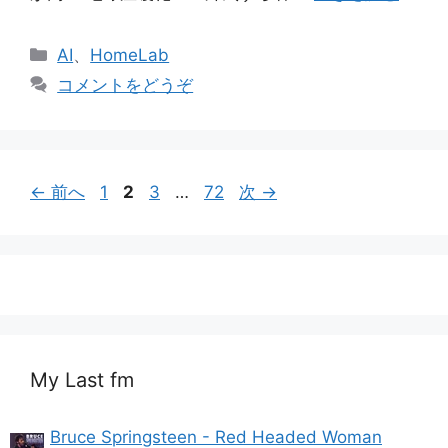
カ
AI
、
HomeLab
テ
コメントをどうぞ
ゴ
リ
ー
ペ
ペ
ペ
ペ
←
前へ
1
2
3
…
72
次
→
ー
ー
ー
ー
ジ
ジ
ジ
ジ
My Last fm
Bruce Springsteen - Red Headed Woman