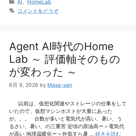
カ
AI
、
HomeLab
テ
コメントをどうぞ
ゴ
リ
ー
Agent AI時代のHome
Lab ～ 評価軸そのもの
が変わった ～
6月 9, 2026
by
Masa-san
以前は、仮想化関連やストレージの仕事をして
いたので、仮想マシンホストが大量にあった
が。。。 台数が多いと電気代が高い、暑い、う
るさい、暑い、の三重苦 近頃の原油高ー＞電気代
が高い 地球温暖化ー＞外気すら暑 …
続きを読む