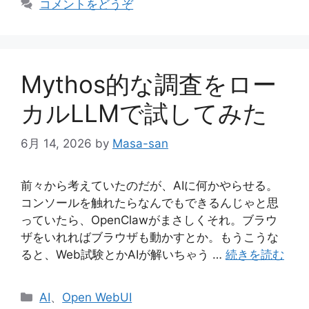
コメントをどうぞ
ゴ
リ
ー
Mythos的な調査をロー
カルLLMで試してみた
6月 14, 2026
by
Masa-san
前々から考えていたのだが、AIに何かやらせる。
コンソールを触れたらなんでもできるんじゃと思
っていたら、OpenClawがまさしくそれ。ブラウ
ザをいれればブラウザも動かすとか。もうこうな
ると、Web試験とかAIが解いちゃう …
続きを読む
カ
AI
、
Open WebUI