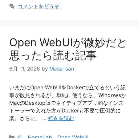
テ
コメントをどうぞ
ゴ
リ
ー
Open WebUIが微妙だと
思ったら読む記事
6月 11, 2026
by
Masa-san
いまだにOpen WebUIをDockerで立てるという記
事が散見されるが、単純に使うなら、Windowsか
MacのDesktop版でネイティブアプリ的なインス
トーラーで入れた方がDockerも不要で圧倒的に
楽。さらに、 …
続きを読む
カ
AI
、
HomeLab
、
Open WebUI