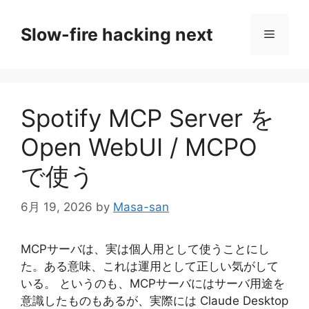
コ
ン
Slow-fire hacking next
メ
テ
ン
ニ
ツ
へ
Spotify MCP Server を
ス
ュ
キ
Open WebUI / MCPO
ッ
ー
プ
で使う
6月 19, 2026
by
Masa-san
MCPサーバは、実は個人用として使うことにし
た。ある意味、これは運用として正しい気がして
いる。 というのも、MCPサーバにはサーバ用途を
意識したものもあるが、実際には Claude Desktop