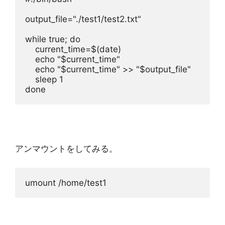
output_file="./test1/test2.txt"
while true; do
    current_time=$(date)
    echo "$current_time"
    echo "$current_time" >> "$output_file"
    sleep 1
done
アンマウントをしてみる。
umount /home/test1