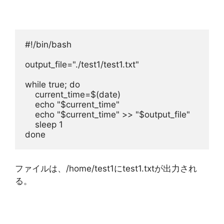
#!/bin/bash
output_file="./test1/test1.txt"
while true; do
    current_time=$(date)
    echo "$current_time"
    echo "$current_time" >> "$output_file"
    sleep 1
done
ファイルは、/home/test1にtest1.txtが出力され
る。