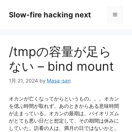
コ
ン
Slow-fire hacking next
メ
テ
ン
ニ
ツ
へ
/tmpの容量が足ら
ス
ュ
キ
ない – bind mount
ッ
ー
プ
1月 21, 2024
by
Masa-san
オカンが亡くなってからというもの。。。オカン
を偲ぶ時間が取れず。あのときからある意味時間
が止まっている。オカンの最期は、バイオリズム
がとても悪い日だと想定して、その期間は休みに
していた。訪看の人は、満月の日ではないかと。