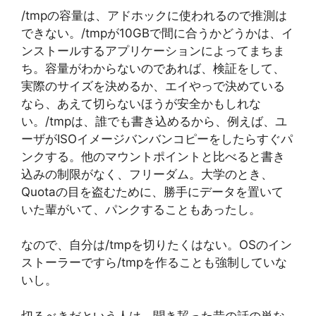
/tmpの容量は、アドホックに使われるので推測は
できない。/tmpが10GBで間に合うかどうかは、イ
ンストールするアプリケーションによってまちま
ち。容量がわからないのであれば、検証をして、
実際のサイズを決めるか、エイやっで決めている
なら、あえて切らないほうが安全かもしれな
い。/tmpは、誰でも書き込めるから、例えば、ユ
ーザがISOイメージバンバンコピーをしたらすぐパ
ンクする。他のマウントポイントと比べると書き
込みの制限がなく、フリーダム。大学のとき、
Quotaの目を盗むために、勝手にデータを置いて
いた輩がいて、パンクすることもあったし。
なので、自分は/tmpを切りたくはない。OSのイン
ストーラーですら/tmpを作ることも強制していな
いし。
切るべきだという人は、聞き齧った昔の話の単な