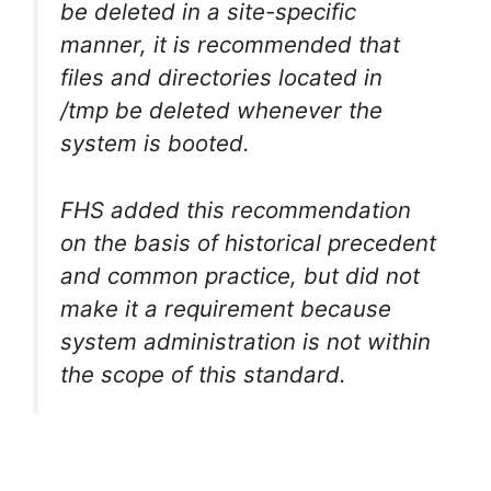
be deleted in a site-specific
manner, it is recommended that
files and directories located in
/tmp be deleted whenever the
system is booted.
FHS added this recommendation
on the basis of historical precedent
and common practice, but did not
make it a requirement because
system administration is not within
the scope of this standard.