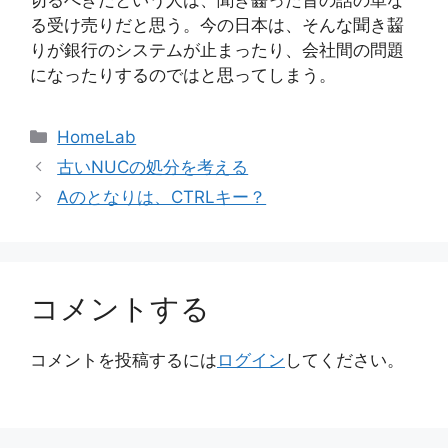
る受け売りだと思う。今の日本は、そんな聞き齧
りが銀行のシステムが止まったり、会社間の問題
になったりするのではと思ってしまう。
カ
HomeLab
テ
古いNUCの処分を考える
ゴ
Aのとなりは、CTRLキー？
リ
ー
コメントする
コメントを投稿するには
ログイン
してください。