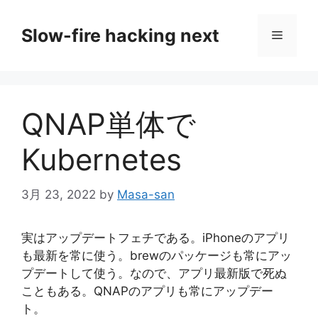
コ
ン
Slow-fire hacking next
メ
テ
ン
ニ
ツ
へ
QNAP単体で
ス
ュ
キ
Kubernetes
ッ
ー
プ
3月 23, 2022
by
Masa-san
実はアップデートフェチである。iPhoneのアプリ
も最新を常に使う。brewのパッケージも常にアッ
プデートして使う。なので、アプリ最新版で死ぬ
こともある。QNAPのアプリも常にアップデー
ト。