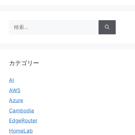
検
索:
カテゴリー
AI
AWS
Azure
Cambodia
EdgeRouter
HomeLab