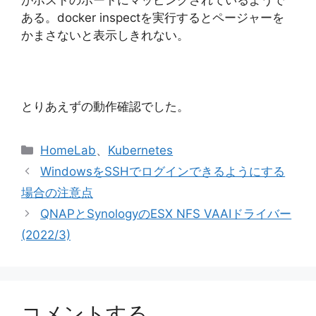
がホストのポートにマッピングされているようで
ある。docker inspectを実行するとページャーを
かまさないと表示しきれない。
とりあえずの動作確認でした。
カ
HomeLab
、
Kubernetes
テ
WindowsをSSHでログインできるようにする
ゴ
場合の注意点
リ
QNAPとSynologyのESX NFS VAAIドライバー
ー
(2022/3)
コメントする