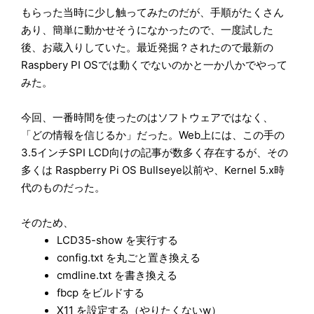
もらった当時に少し触ってみたのだが、手順がたくさん
あり、簡単に動かせそうになかったので、一度試した
後、お蔵入りしていた。最近発掘？されたので
最新の
Raspbery PI OSでは動くでないのかと一か八かでやって
みた。
今回、一番時間を使ったのはソフトウェアではなく、
「どの情報を信じるか」だった。
Web上には、この手の
3.5インチSPI LCD向けの記事が数多く存在するが、その
多くは Raspberry Pi OS Bullseye以前や、Kernel 5.x時
代のものだった。
そのため、
LCD35-show を実行する
config.txt を丸ごと置き換える
cmdline.txt を書き換える
fbcp をビルドする
X11 を設定する（やりたくないw）