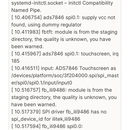
systemd-initctl.socket – initctl Compatibility
Named Pipe.
[ 10.406754] ads7846 spi0.1: supply vcc not
found, using dummy regulator
[ 10.411983] fbtft: module is from the staging
directory, the quality is unknown, you have
been warned.
[ 10.415967] ads7846 spi0.1: touchscreen, irq
185
[ 10.416511] input: ADS7846 Touchscreen as
/devices/platform/soc/3f204000.spi/spi_mast
er/spi0/spi0.1/input/input0
[ 10.516757] fb_ili9486: module is from the
staging directory, the quality is unknown, you
have been warned.
[ 10.517379] SPI driver fb_ili9486 has no
spi_device_id for ilitek,ili9486
[ 10.517594] fb_ili9486 spi0.0: