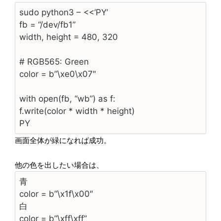
sudo python3 – <<‘PY’
fb = “/dev/fb1”
width, height = 480, 320
# RGB565: Green
color = b”\xe0\x07″
with open(fb, “wb”) as f:
f.write(color * width * height)
PY
画面全体が緑になれば成功。
他の色を出したい場合は、
青
color = b”\x1f\x00″
白
color = b”\xff\xff”