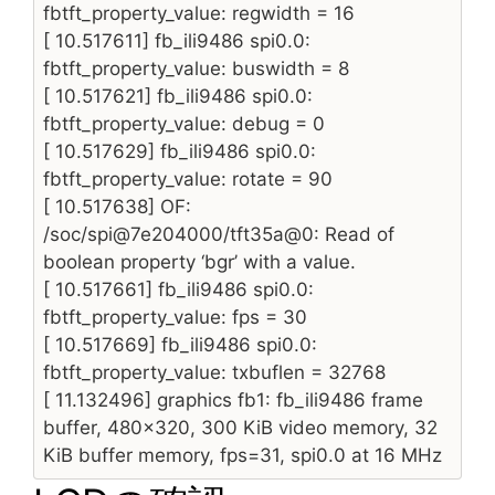
fbtft_property_value: regwidth = 16
[ 10.517611] fb_ili9486 spi0.0:
fbtft_property_value: buswidth = 8
[ 10.517621] fb_ili9486 spi0.0:
fbtft_property_value: debug = 0
[ 10.517629] fb_ili9486 spi0.0:
fbtft_property_value: rotate = 90
[ 10.517638] OF:
/soc/spi@7e204000/tft35a@0: Read of
boolean property ‘bgr’ with a value.
[ 10.517661] fb_ili9486 spi0.0:
fbtft_property_value: fps = 30
[ 10.517669] fb_ili9486 spi0.0:
fbtft_property_value: txbuflen = 32768
[ 11.132496] graphics fb1: fb_ili9486 frame
buffer, 480×320, 300 KiB video memory, 32
KiB buffer memory, fps=31, spi0.0 at 16 MHz