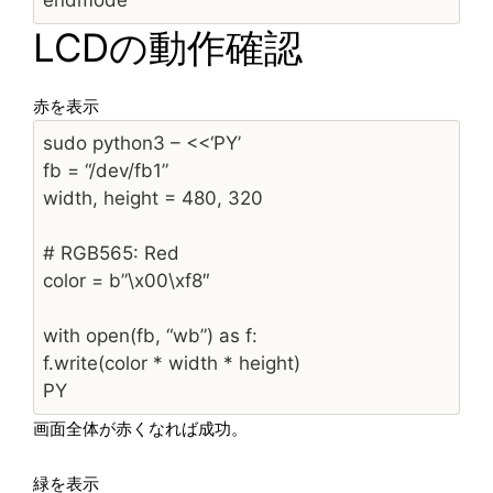
LCDの動作確認
赤を表示
sudo python3 – <<‘PY’
fb = “/dev/fb1”
width, height = 480, 320
# RGB565: Red
color = b”\x00\xf8″
with open(fb, “wb”) as f:
f.write(color * width * height)
PY
画面全体が赤くなれば成功。
緑を表示