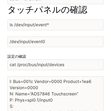
タッチパネルの確認
ls /dev/input/event*
/dev/input/event0
設定の確認
cat /proc/bus/input/devices
I: Bus=001c Vendor=0000 Product=1ea6
Version=0000
N: Name=”ADS7846 Touchscreen”
P: Phys=spi0.1/input0
S: