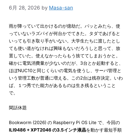
6月 28, 2026
by
Masa-san
雨が降っていて出かけるのが億劫だ。パッとみたら、使
っていないラズパイが何台かでてきた。タダであげると
いっても引き取り手がいない。大学生たちに渡したとし
ても使い道がなければ興味もないだろうしと思って、放
置していた。使えなかったらもう捨ててしまおうかと。
確かに電気消費量が少ないのだが、3台とか起動すると、
ほぼNUC10と同じくらいの電気を使うし、サーバ管理と
いう管理工数が普通に増える。この2台は残存決定。いわ
ば、１つ秀でた能力があるものは生き残るということ
で。
閑話休題
Bookworm (2026) の Raspberry Pi OS Lite で、今回の
ILI9486 + XPT2046 の3.5インチ液晶
を動かす最短手順