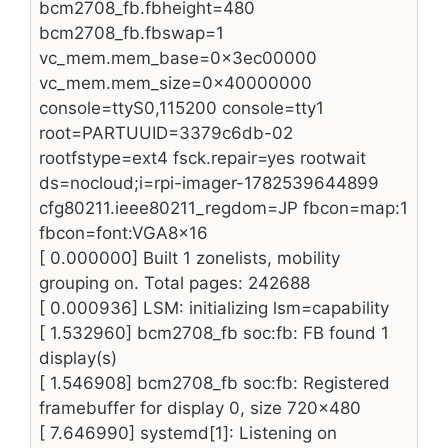
bcm2708_fb.fbheight=480
bcm2708_fb.fbswap=1
vc_mem.mem_base=0x3ec00000
vc_mem.mem_size=0x40000000
console=ttyS0,115200 console=tty1
root=PARTUUID=3379c6db-02
rootfstype=ext4 fsck.repair=yes rootwait
ds=nocloud;i=rpi-imager-1782539644899
cfg80211.ieee80211_regdom=JP fbcon=map:1
fbcon=font:VGA8x16
[ 0.000000] Built 1 zonelists, mobility
grouping on. Total pages: 242688
[ 0.000936] LSM: initializing lsm=capability
[ 1.532960] bcm2708_fb soc:fb: FB found 1
display(s)
[ 1.546908] bcm2708_fb soc:fb: Registered
framebuffer for display 0, size 720×480
[ 7.646990] systemd[1]: Listening on