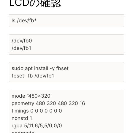
LCDの確認
ls /dev/fb*
/dev/fb0
/dev/fb1
sudo apt install -y fbset
fbset -fb /dev/fb1
mode “480×320”
geometry 480 320 480 320 16
timings 0 0 0 0 0 0 0
nonstd 1
rgba 5/11,6/5,5/0,0/0
endmode