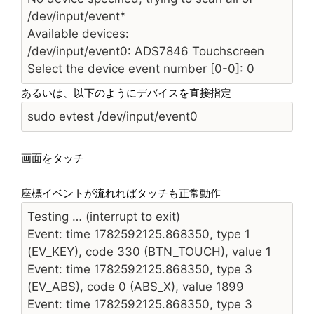
/dev/input/event*
Available devices:
/dev/input/event0: ADS7846 Touchscreen
Select the device event number [0-0]: 0
あるいは、以下のようにデバイスを直接指定
sudo evtest /dev/input/event0
画面をタッチ
座標イベントが流れればタッチも正常動作
Testing … (interrupt to exit)
Event: time 1782592125.868350, type 1
(EV_KEY), code 330 (BTN_TOUCH), value 1
Event: time 1782592125.868350, type 3
(EV_ABS), code 0 (ABS_X), value 1899
Event: time 1782592125.868350, type 3