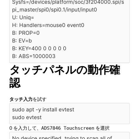
Sysfs=/devices/platform/soc/3f204000.spi/s
pi_master/spi0/spi0.1/input/input0
U: Uniq=
H: Handlers=mouse0 event0
B: PROP=0
B: EV=b
B: KEY=400 0 0 0 0 0
B: ABS=1000003
タッチパネルの動作確
認
タッチ入力
を試す
sudo apt -y install evtest
sudo evtest
0 を入力して、
を選択
ADS7846 Touchscreen
No device specified, trying to scan all of