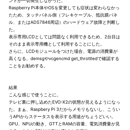
ントが一切発生しなかった。
Raspberry Pi本体やOSを変更しても症状は変わらなかっ
たため、タッチパネル側（フレキケーブル、抵抗膜パネ
ル、またはADS7846周辺）のハードウェア故障と判断し
た。
表示専用LCDとしては問題なく利用できるため、2台目は
そのまま表示専用機として利用することにした。
さらに、LCDモジュールをつけた場合、電源の消費量が
高くなる。demsgやvcgencmd get_throttledで確認する
ことをお勧めする。
結果
こんな感じで使うことに。
テレビ裏に押し込めたEVO-X2の状態が見えるようになっ
た。まぁ、Raspbery Pi 3だからメモリもないし、こうい
うAPIからステータスを表示する用途がちょうどいい。
GPU、NPUの動き、GTTとRAMの容量、電気消費量が見