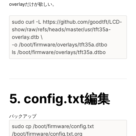
overlayだけが欲しい。
sudo curl -L https://github.com/goodtft/LCD-
show/raw/refs/heads/master/usr/tft35a-
overlay.dtb \
-o /boot/firmware/overlays/tft35a.dtbo
ls /boot/firmware/overlays/tft35a.dtbo
5. config.txt編集
バックアップ
sudo cp /boot/firmware/config.txt
/boot/firmware/config.txt.org