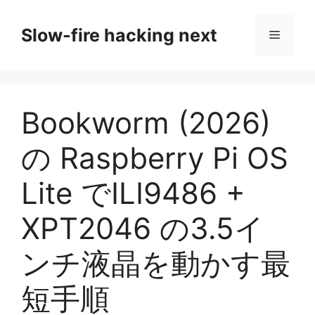
コ
ン
Slow-fire hacking next
メ
テ
ン
ニ
ツ
へ
Bookworm (2026)
ス
ュ
キ
の Raspberry Pi OS
ッ
ー
プ
Lite でILI9486 +
XPT2046 の3.5イ
ンチ液晶を動かす最
短手順