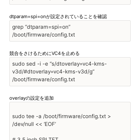
dtparam=spi=onが設定されていることを確認
grep “dtparam=spi=on”
/boot/firmware/config.txt
競合をさけるためにVC4を止める
sudo sed -i -e “s/dtoverlay=vc4-kms-
v3d/#dtoverlay=vc4-kms-v3d/g”
/boot/firmware/config.txt
overlayの設定を追加
sudo tee -a /boot/firmware/config.txt >
/dev/null << ‘EOF’
# 3.5 inch SPI TFT