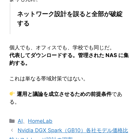
ネットワーク設計を誤ると全部が破綻
する
個人でも、オフィスでも、学校でも同じだ。
代表してダウンロードする。管理された NAS に集
約する。
これは単なる帯域対策ではない。
運用と議論を成立させるための前提条件
であ
る。
カ
AI
、
HomeLab
テ
Nvidia DGX Spark（GB10）各社モデル価格比
ゴ