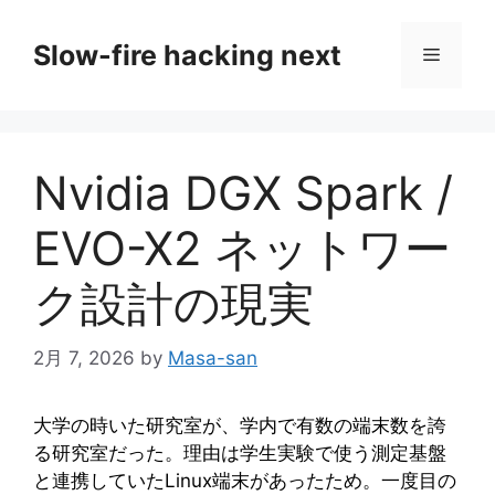
コ
ン
Slow-fire hacking next
メ
テ
ン
ニ
ツ
へ
Nvidia DGX Spark /
ス
ュ
キ
EVO-X2 ネットワー
ッ
ー
プ
ク設計の現実
2月 7, 2026
by
Masa-san
大学の時いた研究室が、学内で有数の端末数を誇
る研究室だった。理由は学生実験で使う測定基盤
と連携していたLinux端末があったため。一度目の