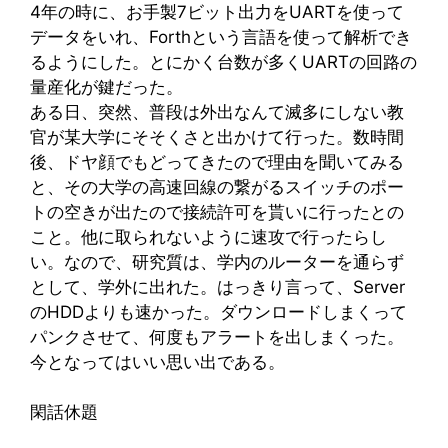
4年の時に、お手製7ビット出力をUARTを使って
データをいれ、Forthという言語を使って解析でき
るようにした。とにかく台数が多くUARTの回路の
量産化が鍵だった。
ある日、突然、普段は外出なんて滅多にしない教
官が某大学にそそくさと出かけて行った。数時間
後、ドヤ顔でもどってきたので理由を聞いてみる
と、その大学の高速回線の繋がるスイッチのポー
トの空きが出たので接続許可を貰いに行ったとの
こと。他に取られないように速攻で行ったらし
い。なので、研究質は、学内のルーターを通らず
として、学外に出れた。はっきり言って、Server
のHDDよりも速かった。ダウンロードしまくって
パンクさせて、何度もアラートを出しまくった。
今となってはいい思い出である。
閑話休題