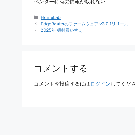
ベンダー特有の情報が取れない。
カ
HomeLab
テ
EdgeRouterのファームウェア v3.0.1リリース
ゴ
2025年 機材買い替え
リ
ー
コメントする
コメントを投稿するには
ログイン
してくだ