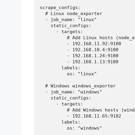
scrape_configs:

  # Linux node_exporter

  - job_name: "linux"

    static_configs:

      - targets:

          # Add Linux hosts (node_e
          - 192.168.11.92:9100

          - 192.168.10.4:9100

          - 192.168.1.24:9100

          - 192.168.1.13:9100

        labels:

          os: "linux"

  # Windows windows_exporter

  - job_name: "windows"

    static_configs:

      - targets:

          # Add Windows hosts (wind
          - 192.168.11.65:9182

        labels:
