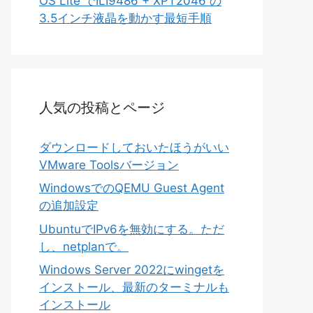
OS Lite でILI9486 + XPT2046 の
3.5インチ液晶を動かす最短手順
人気の投稿とページ
ダウンロードしておいたほうがいい
VMware Toolsバージョン
WindowsでのQEMU Guest Agent
の追加設定
UbuntuでIPv6を無効にする。ただ
し、netplanで。
Windows Server 2022にwingetを
インストール、最新のターミナルも
インストール