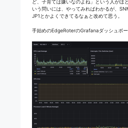
ど、子育ては嫌いなのよね」という人がほ
いう問いには、やってみればわかるが、SN
JP1とかよくできてるなぁと改めて思う。
手始めのEdgeRoterのGrafanaダッシ