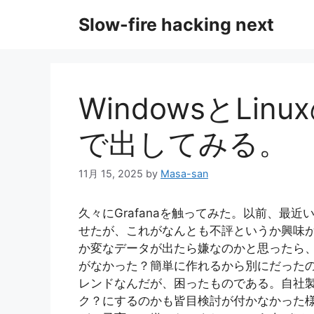
コ
Slow-fire hacking next
ン
テ
ン
ツ
へ
WindowsとLin
ス
キ
で出してみる。
ッ
プ
11月 15, 2025
by
Masa-san
久々にGrafanaを触ってみた。以前、最近
せたが、これがなんとも不評というか興味
か変なデータが出たら嫌なのかと思ったら
がなかった？簡単に作れるから別にだった
レンドなんだが、困ったものである。自社
ク？にするのかも皆目検討が付かなかった