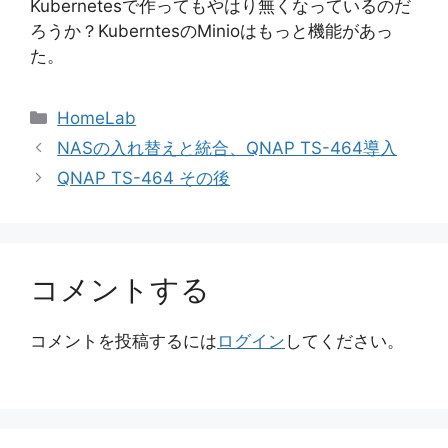
Kubernetesで作ってもやはり無くなっているのだ
ろうか？KuberntesのMinioはもっと機能があっ
た。
カ
HomeLab
テ
NASの入れ替えと統合、QNAP TS-464導入
ゴ
QNAP TS-464 その後
リ
ー
コメントする
コメントを投稿するには
ログイン
してください。