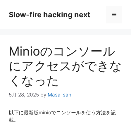
コ
ン
Slow-fire hacking next
メ
テ
ン
ニ
ツ
へ
Minioのコンソール
ス
ュ
キ
にアクセスができな
ッ
ー
プ
くなった
5月 28, 2025
by
Masa-san
以下に最新版minioでコンソールを使う方法を記
載。