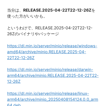
当分は、
RELEASE.2025-04-22T22-12-26Z
を
使った方がいいかも。
というわけで、RELEASE.2025-04-22T22-12-
26Zのバイナリやパッケージ
https://dl.min.io/server/minio/release/windows-
amd64/archive/minio.RELEASE.2025-04-
22T22-12-26Z
https://dl.min.io/server/minio/release/darwin-
arm64/archive/minio.RELEASE.2025-04-22T22-
12-26Z
https://dl.min.io/server/minio/release/linux-
arm64/archive/minio_20250408154124.0.0_arm
64.deb