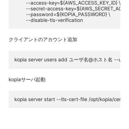
        --access-key=${AWS_ACCESS_KEY_ID} \
        --secret-access-key=${AWS_SECRET_ACCE
        --password=${KOPIA_PASSWORD} \
        --disable-tls-verification
クライアントのアカウント追加
kopia server users add ユーザ名@ホスト名 
kopiaサーバ起動
kopia server start --tls-cert-file /opt/kopia/cer