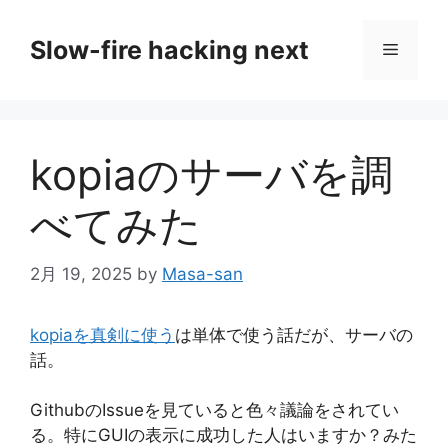
コ
ン
Slow-fire hacking next
メ
テ
ン
ニ
ツ
へ
kopiaのサーバを調
ス
ュ
キ
べてみた
ッ
ー
プ
2月 19, 2025
by
Masa-san
kopiaを真剣に使う
は単体で使う話だが、サーバの
話。
GithubのIssueを見ていると色々議論をされてい
る。特にGUIの表示に成功した人はいますか？みた