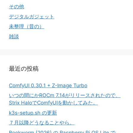
その他
デジタルガジェット
未整理（昔の）
雑談
最近の投稿
ComfyUI 0.30.1 + Z-Image Turbo
いつの間にかROCm 7.14がリリースされたので、
Strix HaloでComfyUIを動かしてみた。
k3s-setup.sh の更新
７月以降どうなることやら。
Bookworm (2026) の Raspberry Pi OS Lite で