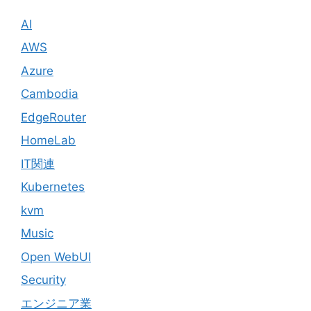
AI
AWS
Azure
Cambodia
EdgeRouter
HomeLab
IT関連
Kubernetes
kvm
Music
Open WebUI
Security
エンジニア業