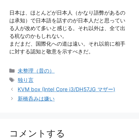
日本は、ほとんどが日本人（かなり語弊があるの
は承知）で日本語を話すのが日本人だと思ってい
る人が改めて多いと感じる。それ以外は、全て出
る杭なのかもしれない。
まだまだ、国際化への道は遠い。それ以前に相手
に対する認知と敬意を示すべきだ。
カ
未整理（昔の）
テ
タ
独り言
ゴ
グ
KVM box (Intel Core i3/DH57JG マザー)
リ
新橋呑みは嫌い
ー
コメントする