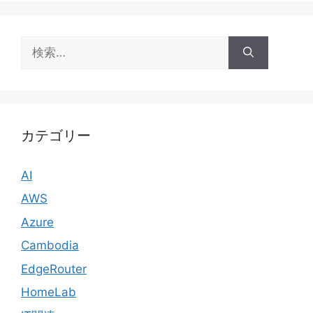
検
索:
カテゴリー
AI
AWS
Azure
Cambodia
EdgeRouter
HomeLab