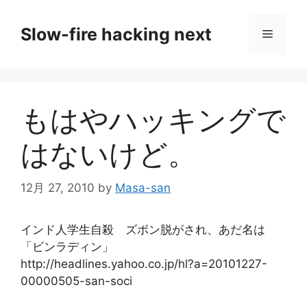
コ
ン
Slow-fire hacking next
メ
テ
ン
ニ
ツ
へ
もはやハッキングで
ス
ュ
キ
はないけど。
ッ
ー
プ
12月 27, 2010
by
Masa-san
インド人学生自殺 ズボン脱がされ、あだ名は
「ビンラディン」
http://headlines.yahoo.co.jp/hl?a=20101227-
00000505-san-soci