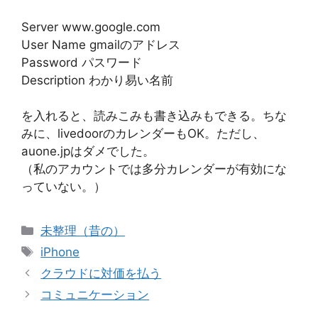
Server www.google.com
User Name gmailのアドレス
Password パスワード
Description わかり易い名前
を入れると、読みこみも書き込みもできる。ちな
みに、livedoorのカレンダーもOK。ただし、
auone.jpはダメでした。
（私のアカウントでは多分カレンダーが有効にな
っていない。）
カ
未整理（昔の）
テ
タ
iPhone
ゴ
グ
クラウドに対価を払う
リ
コミュニケーション
ー