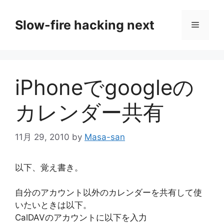
コ
ン
Slow-fire hacking next
メ
テ
ン
ニ
ツ
へ
iPhoneでgoogleの
ス
ュ
キ
カレンダー共有
ッ
ー
プ
11月 29, 2010
by
Masa-san
以下、覚え書き。
自分のアカウント以外のカレンダーを共有して使
いたいときは以下。
CalDAVのアカウントに以下を入力