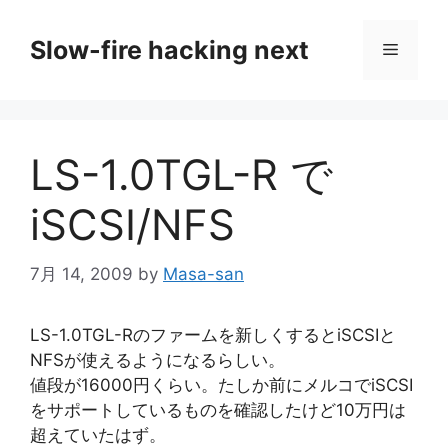
コ
ン
Slow-fire hacking next
メ
テ
ン
ニ
ツ
へ
LS-1.0TGL-R で
ス
ュ
キ
iSCSI/NFS
ッ
ー
プ
7月 14, 2009
by
Masa-san
LS-1.0TGL-Rのファームを新しくするとiSCSIと
NFSが使えるようになるらしい。
値段が16000円くらい。たしか前にメルコでiSCSI
をサポートしているものを確認したけど10万円は
超えていたはず。