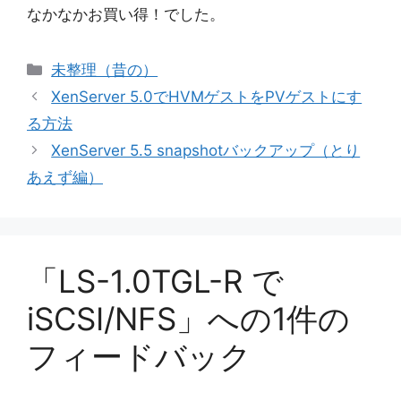
なかなかお買い得！でした。
カ
未整理（昔の）
テ
XenServer 5.0でHVMゲストをPVゲストにす
ゴ
る方法
リ
XenServer 5.5 snapshotバックアップ（とり
ー
あえず編）
「LS-1.0TGL-R で
iSCSI/NFS」への1件の
フィードバック