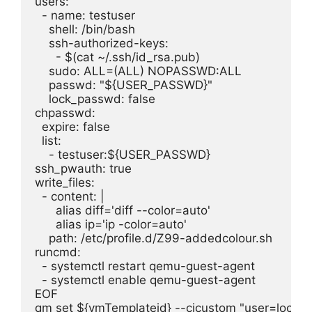
users:
  - name: testuser
    shell: /bin/bash
    ssh-authorized-keys:
      - $(cat ~/.ssh/id_rsa.pub)
    sudo: ALL=(ALL) NOPASSWD:ALL
    passwd: "${USER_PASSWD}"
    lock_passwd: false
chpasswd:
  expire: false
  list:
    - testuser:${USER_PASSWD}
ssh_pwauth: true
write_files:
  - content: |
      alias diff='diff --color=auto'
      alias ip='ip -color=auto'
    path: /etc/profile.d/Z99-addedcolour.sh
runcmd:
  - systemctl restart qemu-guest-agent
  - systemctl enable qemu-guest-agent
EOF
qm set ${vmTemplateid} --cicustom "user=local: