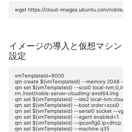
wget https://cloud-images.ubuntu.com/noble/cu
イメージの導入と仮想マシン
設定
vmTemplateid=9000
qm create ${vmTemplateid} --memory 2048 --net0 
qm set ${vmTemplateid} --scsi0 local-lvm:0,imp
rm /root/noble-server-cloudimg-amd64.img
qm set ${vmTemplateid} --ide2 local-lvm:cloudini
qm set ${vmTemplateid} --boot order=scsi0
qm set ${vmTemplateid} --serial0 socket --vga se
qm set ${vmTemplateid} --agent enabled=1
qm set ${vmTemplateid} --ipconfig0 ip=dhcp
qm set ${vmTemplateid} --machine q35