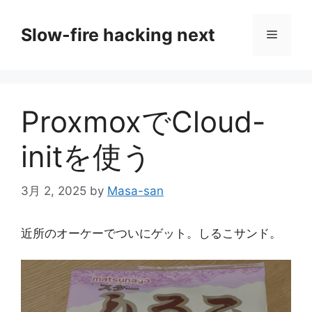
コ
ン
Slow-fire hacking next
メ
テ
ン
ニ
ツ
へ
ProxmoxでCloud-
ス
ュ
キ
initを使う
ッ
ー
プ
3月 2, 2025
by
Masa-san
近所のオーケーでついにゲット。しるこサンド。