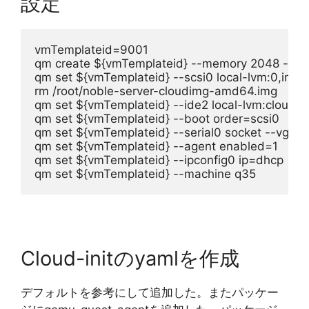
設定
vmTemplateid=9001
qm create ${vmTemplateid} --memory 2048 --net0 
qm set ${vmTemplateid} --scsi0 local-lvm:0,imp
rm /root/noble-server-cloudimg-amd64.img
qm set ${vmTemplateid} --ide2 local-lvm:cloudini
qm set ${vmTemplateid} --boot order=scsi0
qm set ${vmTemplateid} --serial0 socket --vga se
qm set ${vmTemplateid} --agent enabled=1
qm set ${vmTemplateid} --ipconfig0 ip=dhcp
qm set ${vmTemplateid} --machine q35
Cloud-initのyamlを作成
デフォルトを参考にして追加した。またパッケー