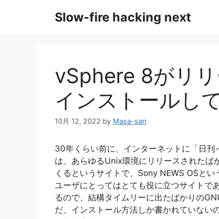
コ
Slow-fire hacking next
ン
テ
ン
ツ
へ
vSphere 8
ス
キ
インストールし
ッ
プ
10月 12, 2022
by
Masa-san
30年くらい前に、インターネットに「日刊
は、あらゆるUnix環境にリリースされた
くるというサイトで、Sony NEWS OSとい
ユーザにとってはとても役に立つサイトで
るので、結構タイムリーに出たばかりのGN
だ、インストール方法しか書かれていない