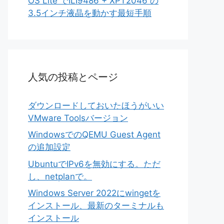
OS Lite でILI9486 + XPT2046 の
3.5インチ液晶を動かす最短手順
人気の投稿とページ
ダウンロードしておいたほうがいい
VMware Toolsバージョン
WindowsでのQEMU Guest Agent
の追加設定
UbuntuでIPv6を無効にする。ただ
し、netplanで。
Windows Server 2022にwingetを
インストール、最新のターミナルも
インストール