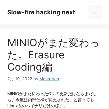
コ
ン
Slow-fire hacking next
メ
テ
ン
ニ
ツ
へ
MINIOがまた変わっ
ス
ュ
キ
た。Erasure
ッ
ー
プ
Coding編
2月 19, 2022
by
Masa-san
MINIOがまた変わったGUIの更新だけならまだし
も、今度は内部仕様が変更された。と言っても
Linux系のバイナリだけの様子。