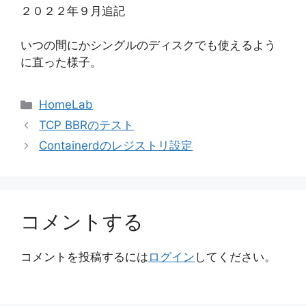
２０２２年９月追記
いつの間にかシングルのディスクでも使えるよう
に直った様子。
カ
HomeLab
テ
TCP BBRのテスト
ゴ
Containerdのレジストリ設定
リ
ー
コメントする
コメントを投稿するには
ログイン
してください。