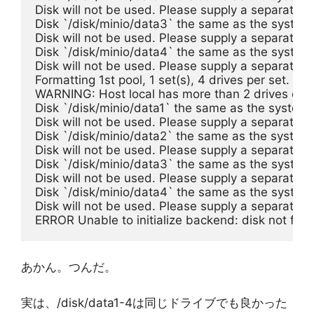
Disk will not be used. Please supply a separate di
Disk `/disk/minio/data3` the same as the system 
Disk will not be used. Please supply a separate di
Disk `/disk/minio/data4` the same as the system 
Disk will not be used. Please supply a separate di
Formatting 1st pool, 1 set(s), 4 drives per set.
WARNING: Host local has more than 2 drives of set
Disk `/disk/minio/data1` the same as the system r
Disk will not be used. Please supply a separate di
Disk `/disk/minio/data2` the same as the system 
Disk will not be used. Please supply a separate di
Disk `/disk/minio/data3` the same as the system 
Disk will not be used. Please supply a separate di
Disk `/disk/minio/data4` the same as the system 
Disk will not be used. Please supply a separate di
ERROR Unable to initialize backend: disk not fou
あかん。つんだ。
実は、/disk/data1-4は同じドライブでも良かった