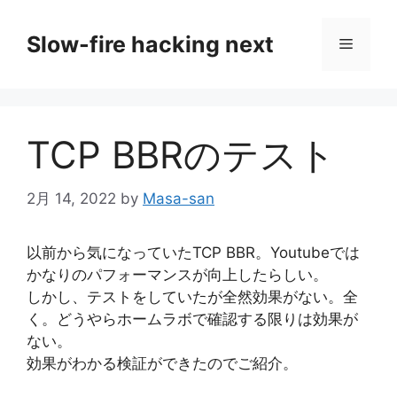
コ
ン
Slow-fire hacking next
メ
テ
ン
ニ
ツ
へ
TCP BBRのテスト
ス
ュ
キ
ッ
2月 14, 2022
by
Masa-san
ー
プ
以前から気になっていたTCP BBR。Youtubeでは
かなりのパフォーマンスが向上したらしい。
しかし、テストをしていたが全然効果がない。全
く。どうやらホームラボで確認する限りは効果が
ない。
効果がわかる検証ができたのでご紹介。