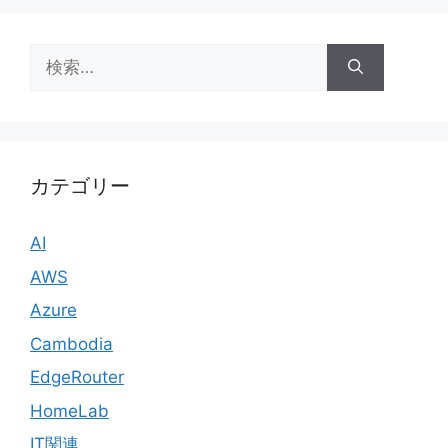
検
索:
カテゴリー
AI
AWS
Azure
Cambodia
EdgeRouter
HomeLab
IT関連