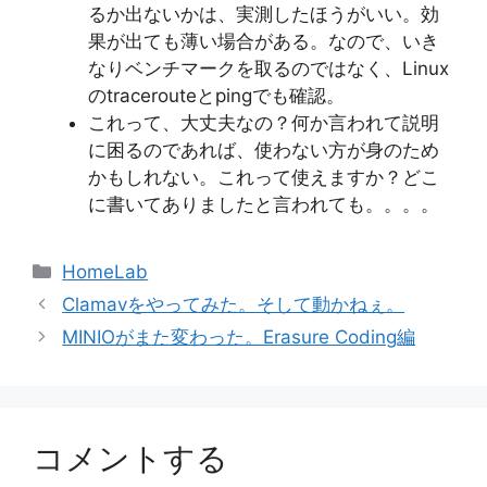
るか出ないかは、実測したほうがいい。効
果が出ても薄い場合がある。なので、いき
なりベンチマークを取るのではなく、Linux
のtracerouteとpingでも確認。
これって、大丈夫なの？何か言われて説明
に困るのであれば、使わない方が身のため
かもしれない。これって使えますか？どこ
に書いてありましたと言われても。。。。
カ
HomeLab
テ
Clamavをやってみた。そして動かねぇ。
ゴ
MINIOがまた変わった。Erasure Coding編
リ
ー
コメントする