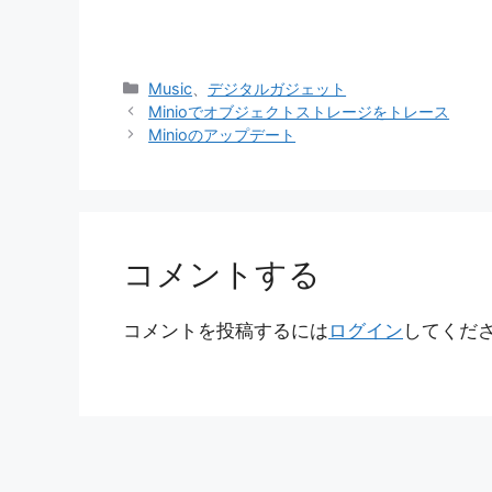
カ
Music
、
デジタルガジェット
テ
Minioでオブジェクトストレージをトレース
ゴ
Minioのアップデート
リ
ー
コメントする
コメントを投稿するには
ログイン
してくだ