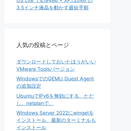
OS Lite でILI9486 + XPT2046 の
3.5インチ液晶を動かす最短手順
人気の投稿とページ
ダウンロードしておいたほうがいい
VMware Toolsバージョン
WindowsでのQEMU Guest Agent
の追加設定
UbuntuでIPv6を無効にする。ただ
し、netplanで。
Windows Server 2022にwingetを
インストール、最新のターミナルも
インストール