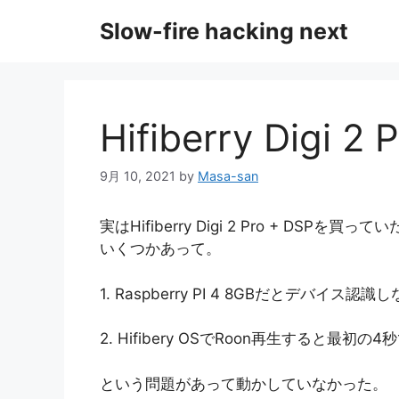
コ
Slow-fire hacking next
ン
テ
ン
ツ
へ
Hifiberry Digi 2 
ス
キ
9月 10, 2021
by
Masa-san
ッ
プ
実はHifiberry Digi 2 Pro + D
いくつかあって。
1. Raspberry PI 4 8GBだとデバイス認識
2. Hifibery OSでRoon再生すると最初
という問題があって動かしていなかった。