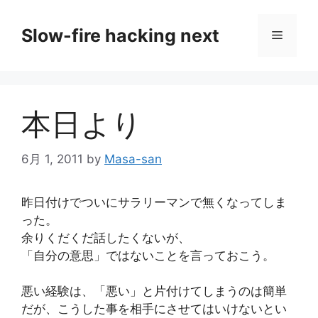
コ
ン
Slow-fire hacking next
メ
テ
ン
ニ
ツ
へ
本日より
ス
ュ
キ
ッ
6月 1, 2011
by
Masa-san
ー
プ
昨日付けでついにサラリーマンで無くなってしま
った。
余りくだくだ話したくないが、
「自分の意思」ではないことを言っておこう。
悪い経験は、「悪い」と片付けてしまうのは簡単
だが、こうした事を相手にさせてはいけないとい