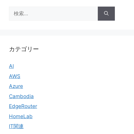
検
索:
カテゴリー
AI
AWS
Azure
Cambodia
EdgeRouter
HomeLab
IT関連