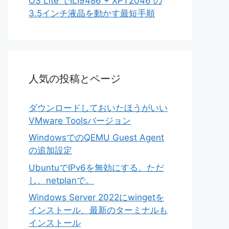
OS Lite でILI9486 + XPT2046 の
3.5インチ液晶を動かす最短手順
人気の投稿とページ
ダウンロードしておいたほうがいい
VMware Toolsバージョン
WindowsでのQEMU Guest Agent
の追加設定
UbuntuでIPv6を無効にする。ただ
し、netplanで。
Windows Server 2022にwingetを
インストール、最新のターミナルも
インストール