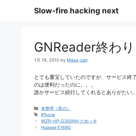
コ
Slow-fire hacking next
ン
テ
ン
ツ
へ
GNReader終わり
ス
キ
1月 19, 2010
by
Masa-san
ッ
プ
とても重宝していたのですが、サービス終了。特
のは便利だったのに。。。
誰かサービス続行してくれるとありがたい
カ
未整理（昔の）
テ
タ
iPhone
ゴ
グ
WZR-HP-G300NH だめっす
リ
Huawei E169G
ー