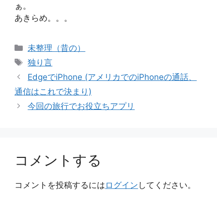
ぁ。
あきらめ。。。
カ
未整理（昔の）
テ
タ
独り言
ゴ
グ
EdgeでiPhone (アメリカでのiPhoneの通話、
リ
通信はこれで決まり)
ー
今回の旅行でお役立ちアプリ
コメントする
コメントを投稿するには
ログイン
してください。