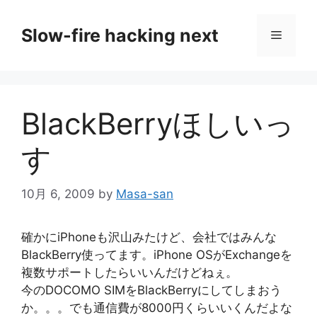
コ
ン
Slow-fire hacking next
メ
テ
ン
ニ
ツ
へ
BlackBerryほしいっ
ス
ュ
キ
す
ッ
ー
プ
10月 6, 2009
by
Masa-san
確かにiPhoneも沢山みたけど、会社ではみんな
BlackBerry使ってます。iPhone OSがExchangeを
複数サポートしたらいいんだけどねぇ。
今のDOCOMO SIMをBlackBerryにしてしまおう
か。。。でも通信費が8000円くらいいくんだよな