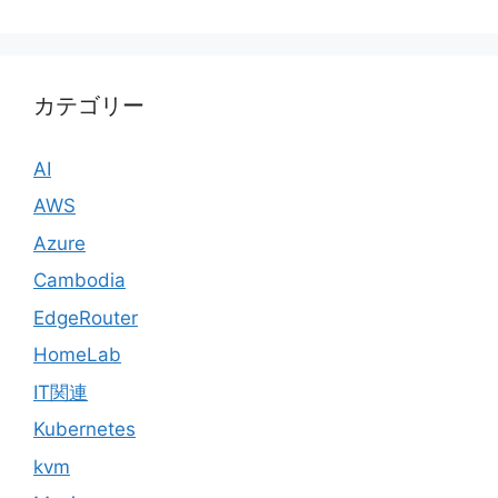
カテゴリー
AI
AWS
Azure
Cambodia
EdgeRouter
HomeLab
IT関連
Kubernetes
kvm