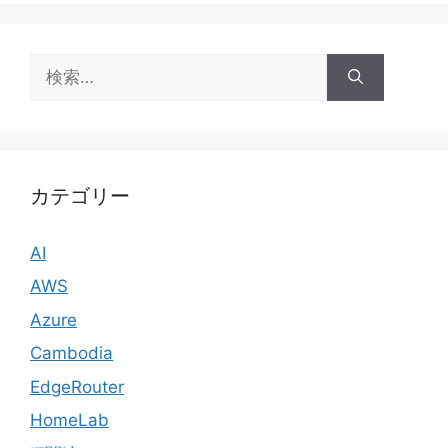
検
索:
カテゴリー
AI
AWS
Azure
Cambodia
EdgeRouter
HomeLab