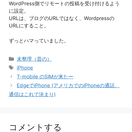
WordPress側でリモートの投稿を受け付けるよう
に設定。
URLは、ブログのURLではなく、Wordpressの
URLにすること。
ずっとハマっていました。
カ
未整理（昔の）
テ
タ
iPhone
ゴ
グ
T-mobile のSIMが来たー
リ
EdgeでiPhone (アメリカでのiPhoneの通話、
ー
通信はこれで決まり)
コメントする