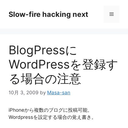
コ
ン
Slow-fire hacking next
メ
テ
ン
ニ
ツ
へ
BlogPressに
ス
ュ
キ
WordPressを登録す
ッ
ー
プ
る場合の注意
10月 3, 2009
by
Masa-san
iPhoneから複数のブログに投稿可能。
Wordpressを設定する場合の覚え書き。