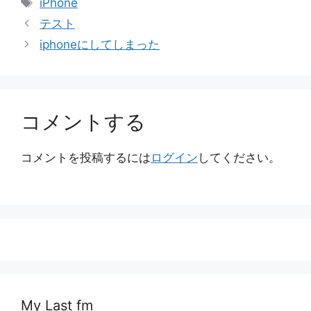
iPhone
ゴ
グ
テスト
リ
iphoneにしてしまった
ー
コメントする
コメントを投稿するには
ログイン
してください。
My Last fm