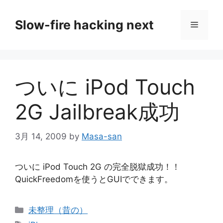
コ
ン
Slow-fire hacking next
メ
テ
ン
ニ
ツ
へ
ついに iPod Touch
ス
ュ
キ
2G Jailbreak成功
ッ
ー
プ
3月 14, 2009
by
Masa-san
ついに iPod Touch 2G の完全脱獄成功！！
QuickFreedomを使うとGUIでできます。
カ
未整理（昔の）
テ
タ