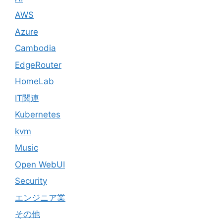
AWS
Azure
Cambodia
EdgeRouter
HomeLab
IT関連
Kubernetes
kvm
Music
Open WebUI
Security
エンジニア業
その他