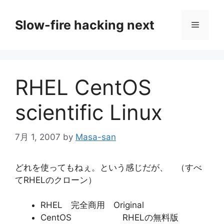
コ
ン
Slow-fire hacking next
メ
テ
ン
ニ
ツ
へ
RHEL CentOS
ス
ュ
キ
scientific Linux
ッ
ー
プ
7月 1, 2007
by
Masa-san
どれを使ってもねぇ。という感じだが、 （すべ
てRHELのクローン）
RHEL 完全商用 Original
CentOS RHELの無料版