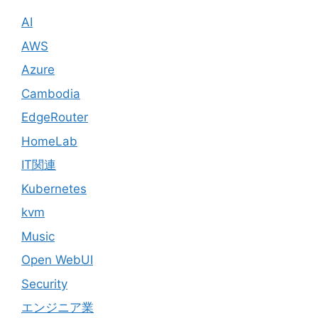
AI
AWS
Azure
Cambodia
EdgeRouter
HomeLab
IT関連
Kubernetes
kvm
Music
Open WebUI
Security
エンジニア業