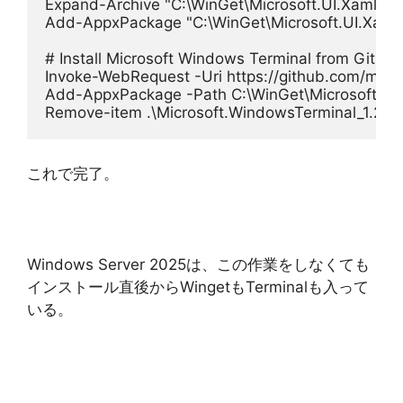
Expand-Archive "C:\WinGet\Microsoft.UI.Xaml.2.8.
Add-AppxPackage "C:\WinGet\Microsoft.UI.Xaml.2
# Install Microsoft Windows Terminal from GitHu
Invoke-WebRequest -Uri https://github.com/mic
Add-AppxPackage -Path C:\WinGet\Microsoft.W
Remove-item .\Microsoft.WindowsTerminal_1.21
これで完了。
Windows Server 2025は、この作業をしなくても
インストール直後からWingetもTerminalも入って
いる。