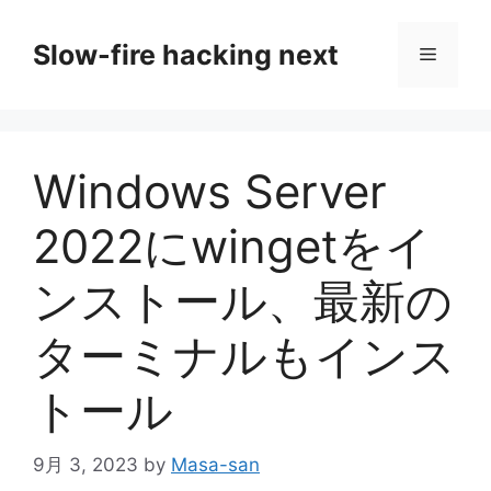
コ
ン
Slow-fire hacking next
メ
テ
ン
ニ
ツ
へ
Windows Server
ス
ュ
キ
2022にwingetをイ
ッ
ー
プ
ンストール、最新の
ターミナルもインス
トール
9月 3, 2023
by
Masa-san