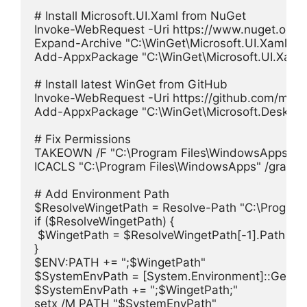
# Install Microsoft.UI.Xaml from NuGet
Invoke-WebRequest -Uri https://www.nuget.org/ap
Expand-Archive "C:\WinGet\Microsoft.UI.Xaml.2.8.
Add-AppxPackage "C:\WinGet\Microsoft.UI.Xaml.2
# Install latest WinGet from GitHub
Invoke-WebRequest -Uri https://github.com/micr
Add-AppxPackage "C:\WinGet\Microsoft.Deskto
# Fix Permissions
TAKEOWN /F "C:\Program Files\WindowsApps" /R
ICACLS "C:\Program Files\WindowsApps" /grant A
# Add Environment Path
$ResolveWingetPath = Resolve-Path "C:\Progra
if ($ResolveWingetPath) {
 $WingetPath = $ResolveWingetPath[-1].Path
}
$ENV:PATH += ";$WingetPath"
$SystemEnvPath = [System.Environment]::GetEnvi
$SystemEnvPath += ";$WingetPath;"
setx /M PATH "$SystemEnvPath"