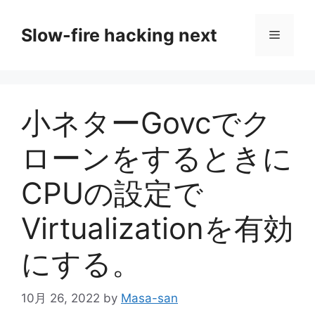
コ
ン
Slow-fire hacking next
メ
テ
ン
ニ
ツ
へ
小ネターGovcでク
ス
ュ
キ
ローンをするときに
ッ
ー
プ
CPUの設定で
Virtualizationを有効
にする。
10月 26, 2022
by
Masa-san