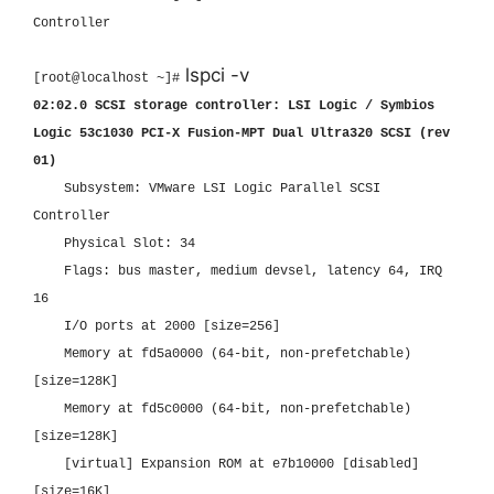
Controller
lspci -v
[root@localhost ~]#
02:02.0 SCSI storage controller: LSI Logic / Symbios
Logic 53c1030 PCI-X Fusion-MPT Dual Ultra320 SCSI (rev
01)
Subsystem: VMware LSI Logic Parallel SCSI
Controller
Physical Slot: 34
Flags: bus master, medium devsel, latency 64, IRQ
16
I/O ports at 2000 [size=256]
Memory at fd5a0000 (64-bit, non-prefetchable)
[size=128K]
Memory at fd5c0000 (64-bit, non-prefetchable)
[size=128K]
[virtual] Expansion ROM at e7b10000 [disabled]
[size=16K]