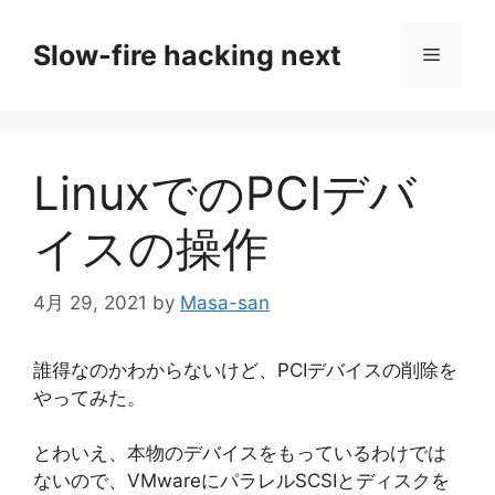
コ
ン
Slow-fire hacking next
メ
テ
ン
ニ
ツ
へ
LinuxでのPCIデバ
ス
ュ
キ
イスの操作
ッ
ー
プ
4月 29, 2021
by
Masa-san
誰得なのかわからないけど、PCIデバイスの削除を
やってみた。
とわいえ、本物のデバイスをもっているわけでは
ないので、VMwareにパラレルSCSIとディスクを