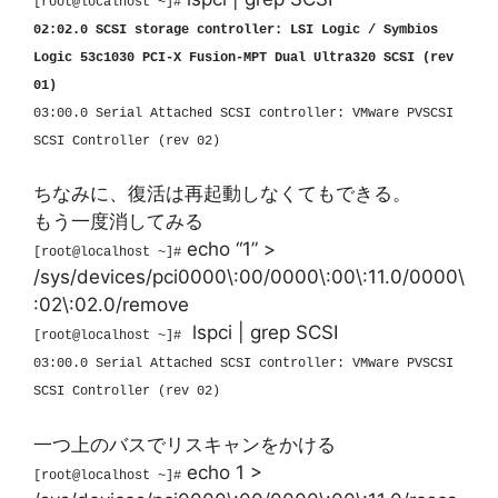
[root@localhost ~]#
02:02.0 SCSI storage controller: LSI Logic / Symbios
Logic 53c1030 PCI-X Fusion-MPT Dual Ultra320 SCSI (rev
01)
03:00.0 Serial Attached SCSI controller: VMware PVSCSI
SCSI Controller (rev 02)
ちなみに、復活は再起動しなくてもできる。
もう一度消してみる
echo “1” >
[root@localhost ~]#
/sys/devices/pci0000\:00/0000\:00\:11.0/0000\
:02\:02.0/remove
lspci | grep SCSI
[root@localhost ~]#
03:00.0 Serial Attached SCSI controller: VMware PVSCSI
SCSI Controller (rev 02)
一つ上のバスでリスキャンをかける
echo 1 >
[root@localhost ~]#