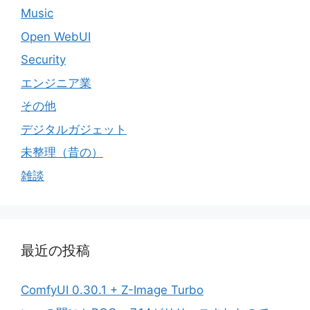
Music
Open WebUI
Security
エンジニア業
その他
デジタルガジェット
未整理（昔の）
雑談
最近の投稿
ComfyUI 0.30.1 + Z-Image Turbo