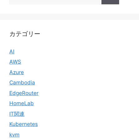
索:
カテゴリー
AI
AWS
Azure
Cambodia
EdgeRouter
HomeLab
IT関連
Kubernetes
kvm