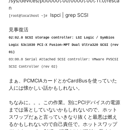
/sys/devices/pci0000\:00/0000\:00\:11.0/resca
n
lspci | grep SCSI
[root@localhost ~]#
見事復活
02:02.0 SCSI storage controller: LSI Logic / Symbios
Logic 53c1030 PCI-X Fusion-MPT Dual Ultra320 SCSI (rev
01)
03:00.0 Serial Attached SCSI controller: VMware PVSCSI
SCSI Controller (rev 02)
まぁ、PCMCIAカードとかCardBusを使っていた
人には懐かしい話かもしれない。
ちなみに。。。この作業。別にPCIデバイスの電源
までは落としていないかもしれないので、ホット
スワップだぁと言っていきなり抜くと最悪は燃え
るかもしれないので自己責任で。ホットスワップ