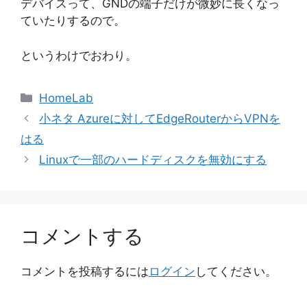
デバイスって、GNDの端子だけが微妙に長くなっ
ていたりするので。
というわけでおわり。
カ
HomeLab
テ
小ネタ Azureに対してEdgeRouterからVPNを
ゴ
はる
リ
Linuxで一部のハードディスクを無効にする
ー
コメントする
コメントを投稿するには
ログイン
してください。