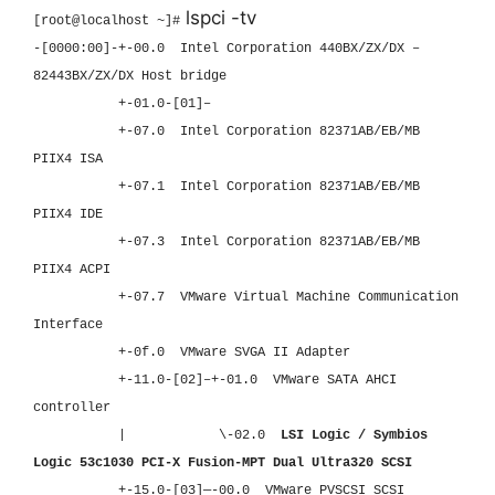
lspci -tv
[root@localhost ~]#
-[0000:00]-+-00.0 Intel Corporation 440BX/ZX/DX –
82443BX/ZX/DX Host bridge
+-01.0-[01]–
+-07.0 Intel Corporation 82371AB/EB/MB
PIIX4 ISA
+-07.1 Intel Corporation 82371AB/EB/MB
PIIX4 IDE
+-07.3 Intel Corporation 82371AB/EB/MB
PIIX4 ACPI
+-07.7 VMware Virtual Machine Communication
Interface
+-0f.0 VMware SVGA II Adapter
+-11.0-[02]–+-01.0 VMware SATA AHCI
controller
| \-02.0
LSI Logic / Symbios
Logic 53c1030 PCI-X Fusion-MPT Dual Ultra320 SCSI
+-15.0-[03]—-00.0 VMware PVSCSI SCSI