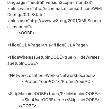
language=”neutral” versionScope=”nonSxS”
xmlns:wcm=”http://schemas.microsoft.com/WMI
Config/2002/State”
xmlns:xsi=”http://www.w3.org/2001/XMLSchem
a-instance”>
<OOBE>
<HideEULAPage>true</HideEULAPage>
<HideWirelessSetupInOOBE>true</HideWireles
sSetupInOOBE>
<NetworkLocation>Work</NetworkLocation>
<ProtectYourPC>1</ProtectYourPC>
<SkipMachineOOBE>true</SkipMachineOOBE>
<SkipUserOOBE>true</SkipUserOOBE>
</OOBE>