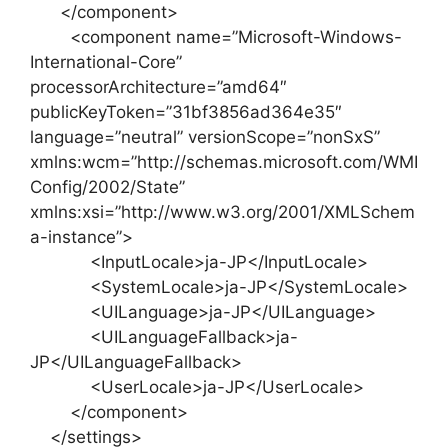
</component>
<component name=”Microsoft-Windows-
International-Core”
processorArchitecture=”amd64″
publicKeyToken=”31bf3856ad364e35″
language=”neutral” versionScope=”nonSxS”
xmlns:wcm=”http://schemas.microsoft.com/WMI
Config/2002/State”
xmlns:xsi=”http://www.w3.org/2001/XMLSchem
a-instance”>
<InputLocale>ja-JP</InputLocale>
<SystemLocale>ja-JP</SystemLocale>
<UILanguage>ja-JP</UILanguage>
<UILanguageFallback>ja-
JP</UILanguageFallback>
<UserLocale>ja-JP</UserLocale>
</component>
</settings>