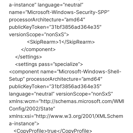
a-instance” language=”neutral”
name=”Microsoft-Windows-Security-SPP”
processorArchitecture=”amd64″
publicKeyToken=”31bf3856ad364e35″
versionScope=”nonSxS”>
<SkipRearm>1</SkipRearm>
</component>
</settings>
<settings pass=”specialize”>
<component name=”Microsoft-Windows-Shell-
Setup” processorArchitecture=”amd64″
publicKeyToken=”31bf3856ad364e35″
language=”neutral” versionScope=”nonSxS”
xmlns:wcm=”http://schemas.microsoft.com/WMI
Config/2002/State”
xmlns:xsi=”http://www.w3.org/2001/XMLSchem
a-instance”>
<CopyProfile>true</CopyProfile>