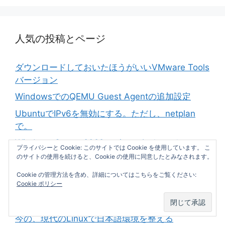
人気の投稿とページ
ダウンロードしておいたほうがいいVMware Tools
バージョン
WindowsでのQEMU Guest Agentの追加設定
UbuntuでIPv6を無効にする。ただし、netplan
で。
Windows Server 2022にwingetをインストール、
プライバシーと Cookie: このサイトでは Cookie を使用しています。 こ
最新のターミナルもインストール
のサイトの使用を続けると、Cookie の使用に同意したとみなされます。
Ubuntu Proを試してみた
Cookie の管理方法を含め、詳細についてはこちらをご覧ください:
Cookie ポリシー
LM Studio 0.3.29でEVO-X2が動くようになっ
た。 Vulkan 1.52.1
今の、現代のLinuxで日本語環境を整える