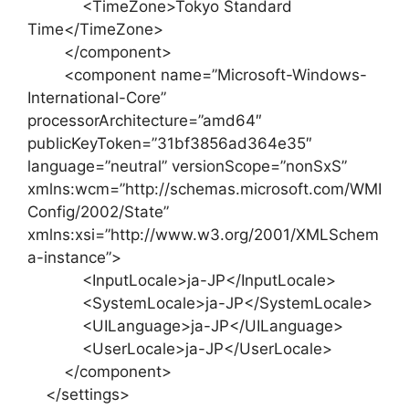
<TimeZone>Tokyo Standard
Time</TimeZone>
</component>
<component name=”Microsoft-Windows-
International-Core”
processorArchitecture=”amd64″
publicKeyToken=”31bf3856ad364e35″
language=”neutral” versionScope=”nonSxS”
xmlns:wcm=”http://schemas.microsoft.com/WMI
Config/2002/State”
xmlns:xsi=”http://www.w3.org/2001/XMLSchem
a-instance”>
<InputLocale>ja-JP</InputLocale>
<SystemLocale>ja-JP</SystemLocale>
<UILanguage>ja-JP</UILanguage>
<UserLocale>ja-JP</UserLocale>
</component>
</settings>