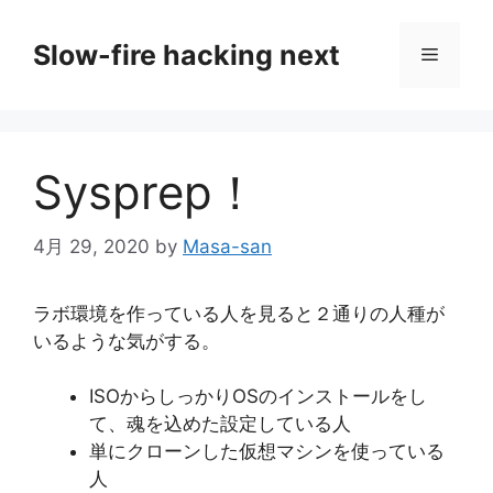
コ
ン
Slow-fire hacking next
メ
テ
ン
ニ
ツ
へ
Sysprep！
ス
ュ
キ
ッ
4月 29, 2020
by
Masa-san
ー
プ
ラボ環境を作っている人を見ると２通りの人種が
いるような気がする。
ISOからしっかりOSのインストールをし
て、魂を込めた設定している人
単にクローンした仮想マシンを使っている
人