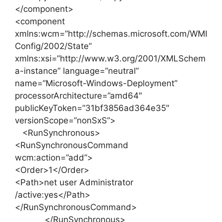
</component>
<component
xmlns:wcm=”http://schemas.microsoft.com/WMI
Config/2002/State”
xmlns:xsi=”http://www.w3.org/2001/XMLSchem
a-instance” language=”neutral”
name=”Microsoft-Windows-Deployment”
processorArchitecture=”amd64″
publicKeyToken=”31bf3856ad364e35″
versionScope=”nonSxS”>
<RunSynchronous>
<RunSynchronousCommand
wcm:action=”add”>
<Order>1</Order>
<Path>net user Administrator
/active:yes</Path>
</RunSynchronousCommand>
</RunSynchronous>