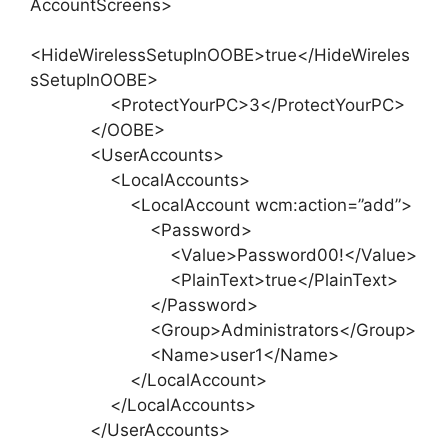
AccountScreens>
<HideWirelessSetupInOOBE>true</HideWireles
sSetupInOOBE>
<ProtectYourPC>3</ProtectYourPC>
</OOBE>
<UserAccounts>
<LocalAccounts>
<LocalAccount wcm:action=”add”>
<Password>
<Value>Password00!</Value>
<PlainText>true</PlainText>
</Password>
<Group>Administrators</Group>
<Name>user1</Name>
</LocalAccount>
</LocalAccounts>
</UserAccounts>