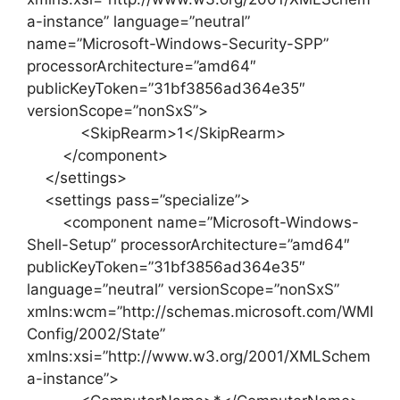
a-instance” language=”neutral”
name=”Microsoft-Windows-Security-SPP”
processorArchitecture=”amd64″
publicKeyToken=”31bf3856ad364e35″
versionScope=”nonSxS”>
<SkipRearm>1</SkipRearm>
</component>
</settings>
<settings pass=”specialize”>
<component name=”Microsoft-Windows-
Shell-Setup” processorArchitecture=”amd64″
publicKeyToken=”31bf3856ad364e35″
language=”neutral” versionScope=”nonSxS”
xmlns:wcm=”http://schemas.microsoft.com/WMI
Config/2002/State”
xmlns:xsi=”http://www.w3.org/2001/XMLSchem
a-instance”>