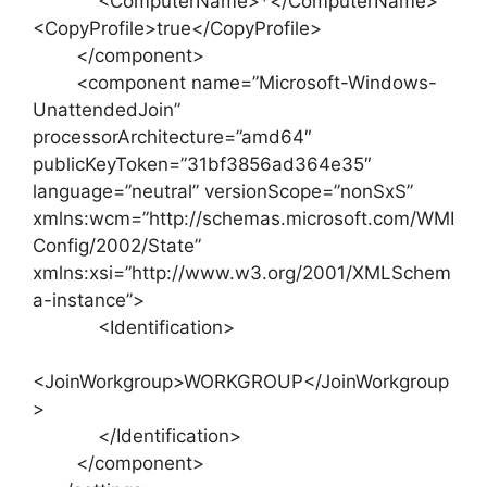
<ComputerName>*</ComputerName>
<CopyProfile>true</CopyProfile>
</component>
<component name=”Microsoft-Windows-
UnattendedJoin”
processorArchitecture=”amd64″
publicKeyToken=”31bf3856ad364e35″
language=”neutral” versionScope=”nonSxS”
xmlns:wcm=”http://schemas.microsoft.com/WMI
Config/2002/State”
xmlns:xsi=”http://www.w3.org/2001/XMLSchem
a-instance”>
<Identification>
<JoinWorkgroup>WORKGROUP</JoinWorkgroup
>
</Identification>
</component>