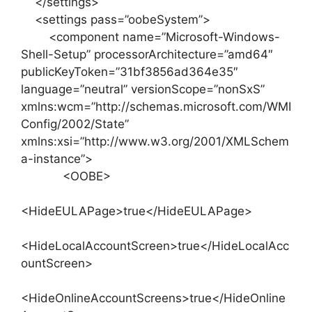
</settings>
<settings pass=”oobeSystem”>
<component name=”Microsoft-Windows-
Shell-Setup” processorArchitecture=”amd64″
publicKeyToken=”31bf3856ad364e35″
language=”neutral” versionScope=”nonSxS”
xmlns:wcm=”http://schemas.microsoft.com/WMI
Config/2002/State”
xmlns:xsi=”http://www.w3.org/2001/XMLSchem
a-instance”>
<OOBE>
<HideEULAPage>true</HideEULAPage>
<HideLocalAccountScreen>true</HideLocalAcc
ountScreen>
<HideOnlineAccountScreens>true</HideOnline