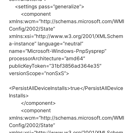
<settings pass=”generalize”>
<component
xmlns:wcm=”http://schemas.microsoft.com/WMI
Config/2002/State”
xmlns:xsi=”http://www.w3.org/2001/XMLSchem
a-instance” language=”neutral”
name=”Microsoft-Windows-PnpSysprep”
processorArchitecture=”amd64″
publicKeyToken=”31bf3856ad364e35″
versionScope=”nonSxS”>
<PersistAllDeviceInstalls>true</PersistAllDevice
Installs>
</component>
<component
xmlns:wcm=”http://schemas.microsoft.com/WMI
Config/2002/State”
xmlns:xsi=”http://www.w3.org/2001/XMLSchem