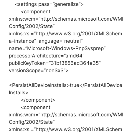
<settings pass=”generalize”>
<component
xmlns:wcm=”http://schemas.microsoft.com/WMI
Config/2002/State”
xmlns:xsi=”http://www.w3.org/2001/XMLSchem
a-instance” language=”neutral”
name=”Microsoft-Windows-PnpSysprep”
processorArchitecture=”amd64″
publicKeyToken=”31bf3856ad364e35″
versionScope=”nonSxS”>
<PersistAllDeviceInstalls>true</PersistAllDevice
Installs>
</component>
<component
xmlns:wcm=”http://schemas.microsoft.com/WMI
Config/2002/State”
xmlns:xsi=”http://www.w3.org/2001/XMLSchem