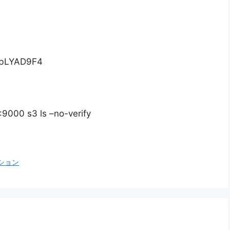
bLYAD9F4
:9000 s3 ls –no-verify
ション