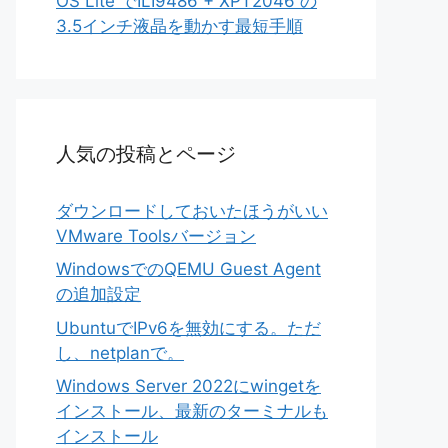
OS Lite でILI9486 + XPT2046 の
3.5インチ液晶を動かす最短手順
人気の投稿とページ
ダウンロードしておいたほうがいい
VMware Toolsバージョン
WindowsでのQEMU Guest Agent
の追加設定
UbuntuでIPv6を無効にする。ただ
し、netplanで。
Windows Server 2022にwingetを
インストール、最新のターミナルも
インストール