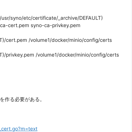
t /usr/syno/etc/certificate/_archive/DEFAULT)
-ca-cert.pem syno-ca-privkey.pem
LT)/cert.pem /volume1/docker/minio/config/certs
LT)/privkey.pem /volume1/docker/minio/config/certs
でキーを作る必要がある。
e_cert.go?m=text