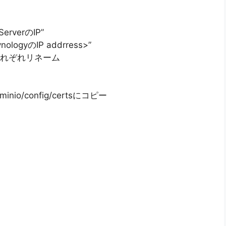
 ServerのIP”
SynologyのIP addrress>”
で、それぞれリネーム
nio/config/certsにコピー