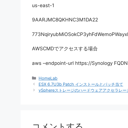
us-east-1
9AARJMC8QKHNC3M1DA22
773NqiryubMiOSokCP3yhFdWemoPWayx
AWSCMDでアクセスする場合
aws –endpoint-url https://Synology FQDN
カ
HomeLab
テ
ESX 6.7U3b Patch インストールとパッチ当て
ゴ
vSphereストレージのハードウェアアクセラレー
リ
ー
コメントする