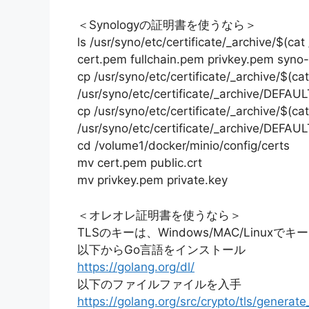
＜Synologyの証明書を使うなら＞
ls /usr/syno/etc/certificate/_archive/$(ca
cert.pem fullchain.pem privkey.pem syno
cp /usr/syno/etc/certificate/_archive/$(cat
/usr/syno/etc/certificate/_archive/DEFAU
cp /usr/syno/etc/certificate/_archive/$(cat
/usr/syno/etc/certificate/_archive/DEFAU
cd /volume1/docker/minio/config/certs
mv cert.pem public.crt
mv privkey.pem private.key
＜オレオレ証明書を使うなら＞
TLSのキーは、Windows/MAC/Linux
以下からGo言語をインストール
https://golang.org/dl/
以下のファイルファイルを入手
https://golang.org/src/crypto/tls/generat