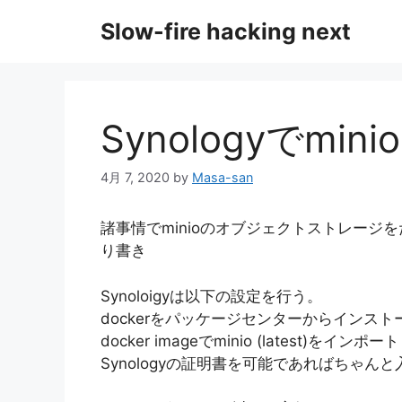
コ
Slow-fire hacking next
ン
テ
ン
ツ
へ
Synologyでmin
ス
キ
4月 7, 2020
by
Masa-san
ッ
プ
諸事情でminioのオブジェクトストレー
り書き
Synoloigyは以下の設定を行う。
dockerをパッケージセンターからインスト
docker imageでminio (latest)をインポート
Synologyの証明書を可能であればちゃん