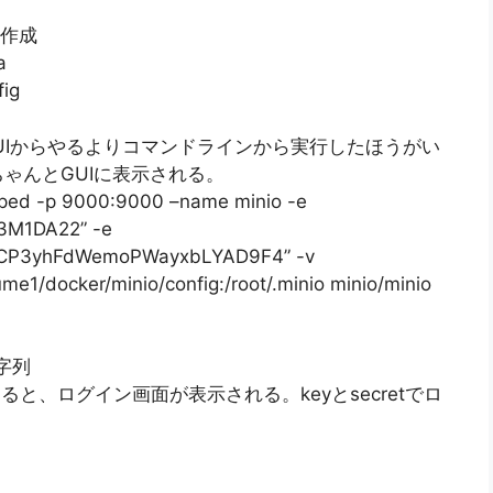
を作成
a
fig
GUIからやるよりコマンドラインから実行したほうがい
ゃんとGUIに表示される。
opped -p 9000:9000 –name minio -e
M1DA22” -e
kCP3yhFdWemoPWayxbLYAD9F4” -v
me1/docker/minio/config:/root/.minio minio/minio
文字列
クセスをすると、ログイン画面が表示される。keyとsecretでロ