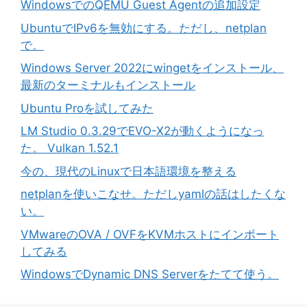
WindowsでのQEMU Guest Agentの追加設定
UbuntuでIPv6を無効にする。ただし、netplan
で。
Windows Server 2022にwingetをインストール、
最新のターミナルもインストール
Ubuntu Proを試してみた
LM Studio 0.3.29でEVO-X2が動くようになっ
た。 Vulkan 1.52.1
今の、現代のLinuxで日本語環境を整える
netplanを使いこなせ。ただしyamlの話はしたくな
い。
VMwareのOVA / OVFをKVMホストにインポート
してみる
WindowsでDynamic DNS Serverをたてて使う。