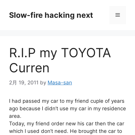
コ
ン
Slow-fire hacking next
メ
テ
ン
ニ
ツ
へ
R.I.P my TOYOTA
ス
ュ
キ
Curren
ッ
ー
プ
2月 19, 2011
by
Masa-san
I had passed my car to my friend cuple of years
ago because I didn’t use my car in my residence
area.
Today, my friend order new his car then the car
which I used don’t need. He brought the car to