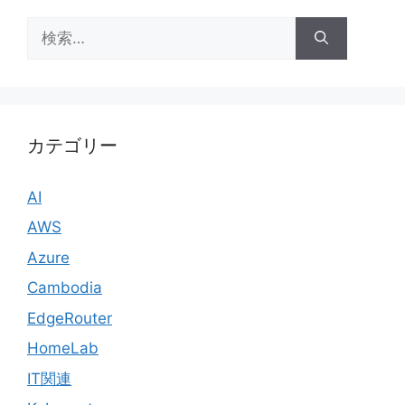
検
索:
カテゴリー
AI
AWS
Azure
Cambodia
EdgeRouter
HomeLab
IT関連