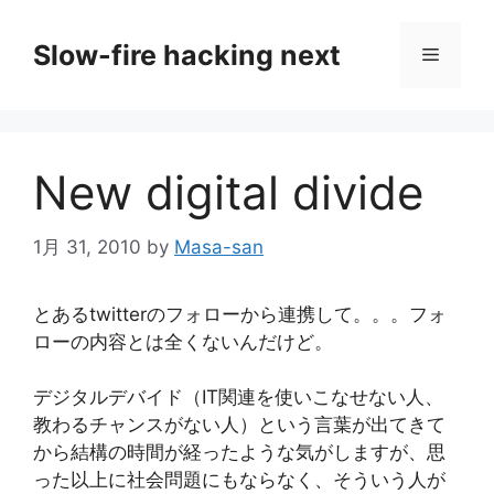
コ
ン
Slow-fire hacking next
メ
テ
ン
ニ
ツ
へ
New digital divide
ス
ュ
キ
ッ
1月 31, 2010
by
Masa-san
ー
プ
とあるtwitterのフォローから連携して。。。フォ
ローの内容とは全くないんだけど。
デジタルデバイド（IT関連を使いこなせない人、
教わるチャンスがない人）という言葉が出てきて
から結構の時間が経ったような気がしますが、思
った以上に社会問題にもならなく、そういう人が