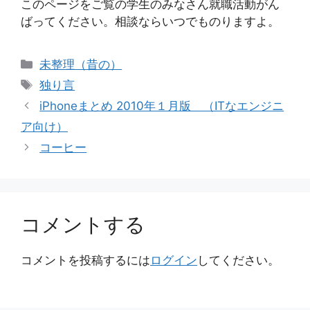
このページをご覧の学生のみなさん就職活動がん
ばってください。相談ならいつでものりますよ。
カ
未整理（昔の）
テ
タ
独り言
ゴ
グ
iPhoneまとめ 2010年１月版 （ITなエンジニ
リ
ア向け）
ー
コーヒー
コメントする
コメントを投稿するには
ログイン
してください。