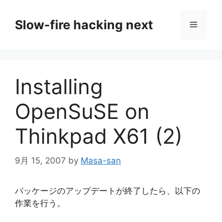
コ
ン
Slow-fire hacking next
メ
テ
ン
ニ
ツ
へ
Installing
ス
ュ
キ
OpenSuSE on
ッ
ー
プ
Thinkpad X61 (2)
9月 15, 2007
by
Masa-san
パッケージのアップデートが終了したら、以下の
作業を行う。