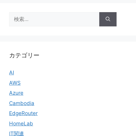
検
索:
カテゴリー
AI
AWS
Azure
Cambodia
EdgeRouter
HomeLab
IT関連