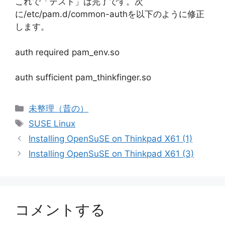
これで「テスト」は完了です。次
に/etc/pam.d/common-authを以下のように修正
します。
auth required pam_env.so
auth sufficient pam_thinkfinger.so
カ
未整理（昔の）
テ
タ
SUSE Linux
ゴ
グ
Installing OpenSuSE on Thinkpad X61 (1)
リ
Installing OpenSuSE on Thinkpad X61 (3)
ー
コメントする