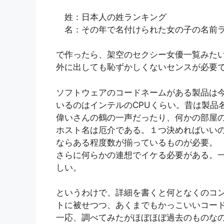
姓：日本人の姓ランキング
名：その年で名付けられた女の子の名前
で作ったら、架空のセクシー女優一覧みた
外に出しても恥ずかしくないセンスが必要
ソフトウェアのコードネームがある製品は
いるのはインテルのCPUくらい。昔は製品
偉いさんの鶴の一声だったり、何かの部屋
ホスト名は厄介である。１つ決めればいい
ならある程度数が揃っているものが必要。
さらに何らかの連想でイケる必要がある。
しい。
というわけで、詳細を書くと何となくのコ
トに被せつつ、あくまでもかっこいいコー
一応、調べてみたがほぼほぼ過去のものな