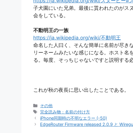
https://ja.wikipedia.org/wiki
子犬園にいた兄弟。最後に貰われたのがス
会をしている。
不動明王の一族
https://ja.wikipedia.org/wiki/不動明王
命名した人曰く、そんな簡単に名前が尽き
リーネームみたいな感じになる。ホスト名
る。毎度、そっちじゃないですと説明する
これが秋の夜長に思い出したことである。
カ
その他
テ
タ
完全読み物：名前の付け方
ゴ
グ
iPhone同期時の不明なエラー (-50)
リ
EdgeRouter Firmware released 2.0.9 と Wireg
ー