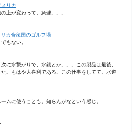
#北アメリカ
発の上が変わって、急遽。。。
egory:アメリカ合衆国のゴルフ場
までもない。
、次に水繋がりで、水銀とか。。。この製品は最後、
した。もはや大喜利である。この仕事をしてて、水道
ネームに使うことも。知らんがなという感じ。
か