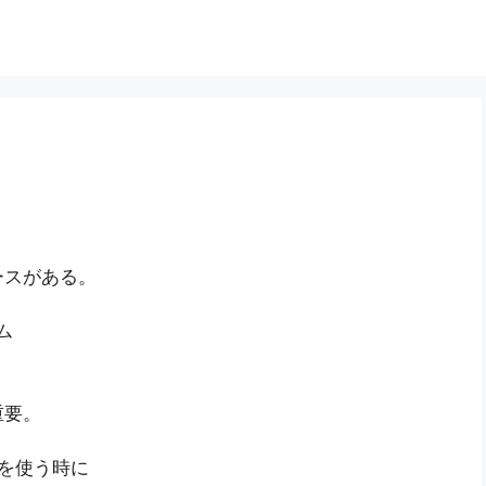
ースがある。
ム
重要。
名を使う時に