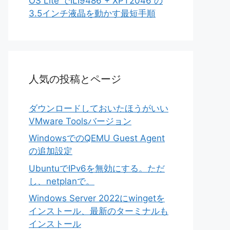
OS Lite でILI9486 + XPT2046 の
3.5インチ液晶を動かす最短手順
人気の投稿とページ
ダウンロードしておいたほうがいい
VMware Toolsバージョン
WindowsでのQEMU Guest Agent
の追加設定
UbuntuでIPv6を無効にする。ただ
し、netplanで。
Windows Server 2022にwingetを
インストール、最新のターミナルも
インストール