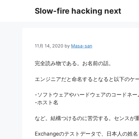
コ
Slow-fire hacking next
ン
テ
ン
ツ
へ
11月 14, 2020
by
Masa-san
ス
キ
完全読み物である。お名前の話。
ッ
プ
エンジニアだと命名するとなると以下のケ
-ソフトウェアやハードウェアのコードネー
-ホスト名
など。結構つけるのに苦労する。センスが
Exchangeのテストデータで、日本人の姓