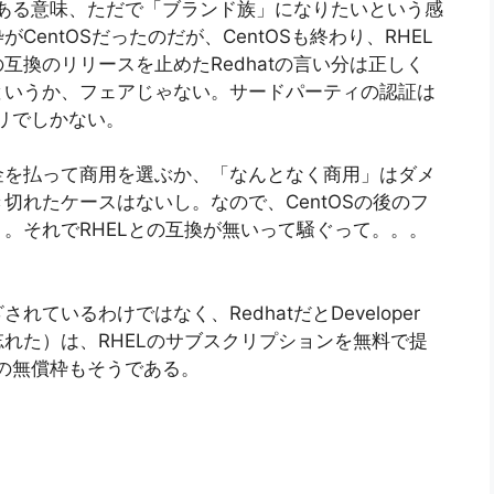
ある意味、ただで「ブランド族」になりたいという感
entOSだったのだが、CentOSも終わり、RHEL
の互換のリリースを止めたRedhatの言い分は正しく
というか、フェアじゃない。サードパーティの認証は
ノリでしかない。
金を払って商用を選ぶか、「なんとなく商用」はダメ
切れたケースはないし。なので、CentOSの後のフ
。それでRHELとの互換が無いって騒ぐって。。。
ているわけではなく、RedhatだとDeveloper
な数は忘れた）は、RHELのサブスクリプションを無料で提
roの無償枠もそうである。