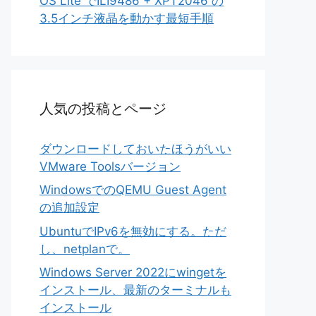
OS Lite でILI9486 + XPT2046 の
3.5インチ液晶を動かす最短手順
人気の投稿とページ
ダウンロードしておいたほうがいい
VMware Toolsバージョン
WindowsでのQEMU Guest Agent
の追加設定
UbuntuでIPv6を無効にする。ただ
し、netplanで。
Windows Server 2022にwingetを
インストール、最新のターミナルも
インストール