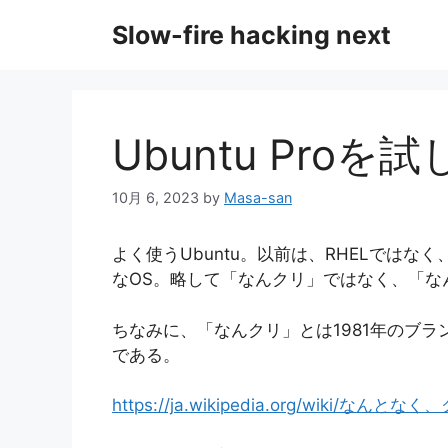
コ
Slow-fire hacking next
ン
テ
ン
ツ
へ
Ubuntu Proを
ス
キ
10月 6, 2023
by
Masa-san
ッ
プ
よく使うUbuntu。以前は、RHELではな
なOS。略して「なんクリ」ではなく、「な
ちなみに、「なんクリ」とは1981年のブ
である。
https://ja.wikipedia.org/wiki/なんと